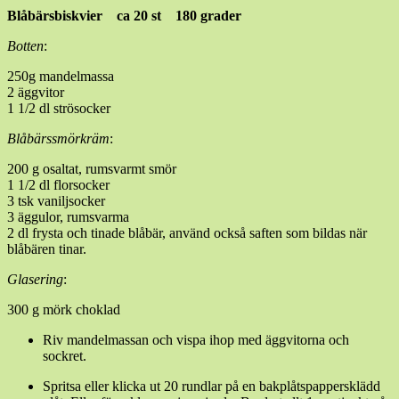
Blåbärsbiskvier ca 20 st 180 grader
Botten
:
250g mandelmassa
2 äggvitor
1 1/2 dl strösocker
Blåbärssmörkräm
:
200 g osaltat, rumsvarmt smör
1 1/2 dl florsocker
3 tsk vaniljsocker
3 äggulor, rumsvarma
2 dl frysta och tinade blåbär, använd också saften som bildas när
blåbären tinar.
Glasering
:
300 g mörk choklad
Riv mandelmassan och vispa ihop med äggvitorna och
sockret.
Spritsa eller klicka ut 20 rundlar på en bakplåtspappersklädd