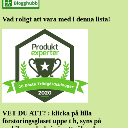
Vad roligt att vara med i denna lista!
VET DU ATT? : klicka på lilla
förstoringsglaset uppe t h, syns på