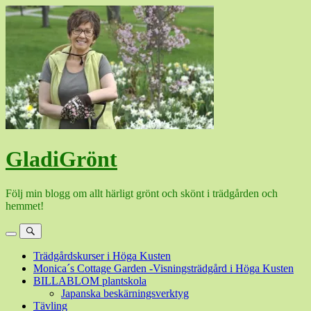
Hoppa
till
innehåll
GladiGrönt
Följ min blogg om allt härligt grönt och skönt i trädgården och
hemmet!
Meny
Sök
Trädgårdskurser i Höga Kusten
Monica´s Cottage Garden -Visningsträdgård i Höga Kusten
BILLABLOM plantskola
Japanska beskärningsverktyg
Tävling