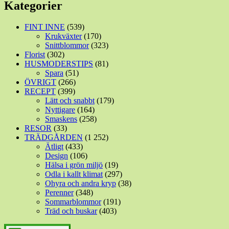
Kategorier
FINT INNE
(539)
Krukväxter
(170)
Snittblommor
(323)
Florist
(302)
HUSMODERSTIPS
(81)
Spara
(51)
ÖVRIGT
(266)
RECEPT
(399)
Lätt och snabbt
(179)
Nyttigare
(164)
Smaskens
(258)
RESOR
(33)
TRÄDGÅRDEN
(1 252)
Ätligt
(433)
Design
(106)
Hälsa i grön miljö
(19)
Odla i kallt klimat
(297)
Ohyra och andra kryp
(38)
Perenner
(348)
Sommarblommor
(191)
Träd och buskar
(403)