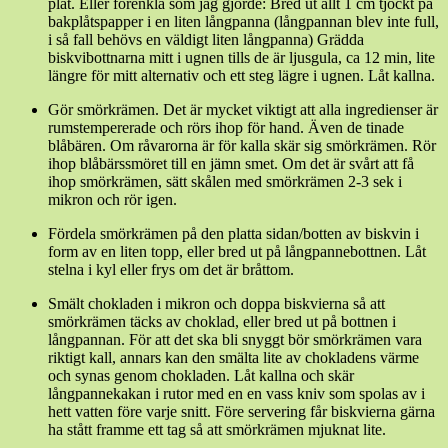
plåt. Eller förenkla som jag gjorde: Bred ut allt 1 cm tjockt på
bakplåtspapper i en liten långpanna (långpannan blev inte full,
i så fall behövs en väldigt liten långpanna) Grädda
biskvibottnarna mitt i ugnen tills de är ljusgula, ca 12 min, lite
längre för mitt alternativ och ett steg lägre i ugnen. Låt kallna.
Gör smörkrämen. Det är mycket viktigt att alla ingredienser är
rumstempererade och rörs ihop för hand. Även de tinade
blåbären. Om råvarorna är för kalla skär sig smörkrämen. Rör
ihop blåbärssmöret till en jämn smet. Om det är svårt att få
ihop smörkrämen, sätt skålen med smörkrämen 2-3 sek i
mikron och rör igen.
Fördela smörkrämen på den platta sidan/botten av biskvin i
form av en liten topp, eller bred ut på långpannebottnen. Låt
stelna i kyl eller frys om det är bråttom.
Smält chokladen i mikron och doppa biskvierna så att
smörkrämen täcks av choklad, eller bred ut på bottnen i
långpannan. För att det ska bli snyggt bör smörkrämen vara
riktigt kall, annars kan den smälta lite av chokladens värme
och synas genom chokladen. Låt kallna och skär
långpannekakan i rutor med en en vass kniv som spolas av i
hett vatten före varje snitt. Före servering får biskvierna gärna
ha stått framme ett tag så att smörkrämen mjuknat lite.