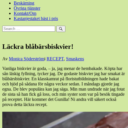
Beskärning
Övriga tjänster
Kontakt/Om
Kastanjestaket bäst i pris
Sök
efter:
Sök
Läckra blåbärsbiskvier!
Den
Av
Monica Söderström
i
RECEPT
,
Smaskens
5
Vanliga biskvier är goda, – ja, jag menar de hembakade. Köpta har
oktober,
sån läskig fyllning, tycker jag. De godaste biskvier jag har smakat är
2012
20
blåbärsbiskvier. En klasskamrat på floristutbildningen hade bakat
december,
och bjöd på sådana för några veckor sedan. I måndags gjorde jag
2020
egna. De blev populära kan jag säga. Min man undrade när jag fotat
de sista så han fick gå loss, och min syster som var på besök tingade
på receptet. Här kommer det Gunilla! Ni andra vill säkert också
prova detta läckra recept.