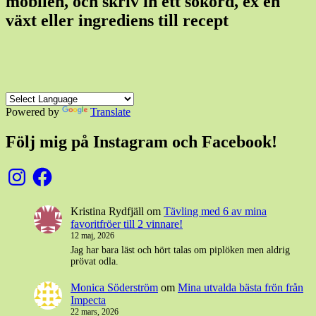
mobilen, och skriv in ett sökord, ex en
växt eller ingrediens till recept
Powered by
Translate
Följ mig på Instagram och Facebook!
Instagram
Facebook
Kristina Rydfjäll
om
Tävling med 6 av mina
favoritfröer till 2 vinnare!
12 maj, 2026
Jag har bara läst och hört talas om piplöken men aldrig
prövat odla.
Monica Söderström
om
Mina utvalda bästa frön från
Impecta
22 mars, 2026