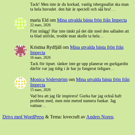
Tack! Men inte är du korkad, vanlig isbergssallat ska man
ta hela huvudet. den här är speciell och såå bra!…
maria Eld
om
Mina utvalda bästa frön från Impecta
22 mars, 2026
Fint inlägg! Har inte tänkt på det där med den salladen att
ta blad utifrån, trodde man skulle ta hela…
Kristina Rydfjäll
om
Mina utvalda bästa frön från
Impecta
16 mars, 2026
Tack för tipset. tänker inte ge upp planerar en gurkgardin
därför var jag tidig i år har ju fungerat tidigare…
Monica Söderström
om
Mina utvalda bästa frön från
Impecta
15 mars, 2026
Vad bra att jag får inspirera! Gurka har jag också haft
problem med, men min metod numera funkar. Jag
vattnar…
Drivs med WordPress
&
Tema: lovecraft av
Anders Noren
.