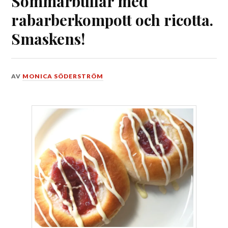
Sommarbullar med
rabarberkompott och ricotta.
Smaskens!
DEN
AV
MONICA SÖDERSTRÖM
19
JUNI,
2026