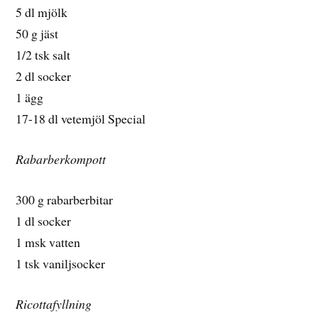
5 dl mjölk
50 g jäst
1/2 tsk salt
2 dl socker
1 ägg
17-18 dl vetemjöl Special
Rabarberkompott
300 g rabarberbitar
1 dl socker
1 msk vatten
1 tsk vaniljsocker
Ricottafyllning