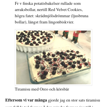
Fr v finska potatisbakelser rullade som
arraksbollar, nertill Red Velvet Cookies,
högra fatet: skrädmjölsdrömmar (ljusbruna
bollar), längst fram lingonbiskvier.
Tiramisu med Oreo och körsbär
Eftersom vi var många
gjorde jag en stor sats tiramisu
som fyllde två formar. I den mindre formen (nertill i