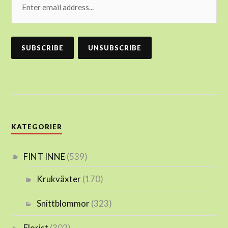
KATEGORIER
FINT INNE
(539)
Krukväxter
(170)
Snittblommor
(323)
Florist
(302)