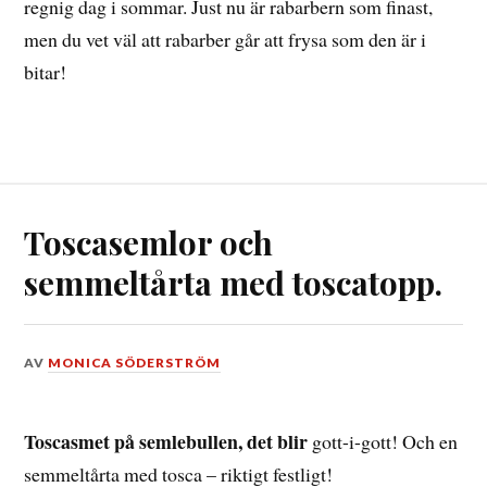
regnig dag i sommar. Just nu är rabarbern som finast,
men du vet väl att rabarber går att frysa som den är i
bitar!
Toscasemlor och
semmeltårta med toscatopp.
DEN
AV
MONICA SÖDERSTRÖM
16
FEBRUARI,
2026
Toscasmet på semlebullen, det blir
gott-i-gott! Och en
semmeltårta med tosca – riktigt festligt!