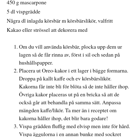
450 g mascarpone
5 dl vispgrädde
Några dl inlagda körsbär m körsbärslikör, valfritt
Kakao eller strössel att dekorera med
Om du vill använda körsbär, plocka upp dem ur
lagen så de får rinna av, först i sil och sedan på
hushållspapper.
Placera ut Oreo-kakor i ett lager i bägge formarna.
Droppa på kallt kaffe och ev körsbärslikör.
Kakorna får inte bli för blöta så de inte håller ihop.
Övriga kakor placeras ut på en bricka så att de
också går att behandla på samma sätt. Anpassa
mängden kaffe/likör. Ta mer än i receptet om
kakorna håller ihop, det blir bara godare!
Vispa grädden fluffig med elvisp men inte för hård.
Vispa äggulorna i en annan bunke med sockret