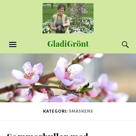
Hoppa
till
innehåll
GladiGrönt
S
MENY
KATEGORI:
SMASKENS