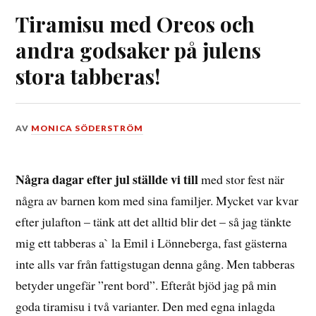
Tiramisu med Oreos och
andra godsaker på julens
stora tabberas!
DEN
AV
MONICA SÖDERSTRÖM
5
JANUARI,
2026
Några dagar efter jul ställde vi till
med stor fest när
några av barnen kom med sina familjer. Mycket var kvar
efter julafton – tänk att det alltid blir det – så jag tänkte
mig ett tabberas a` la Emil i Lönneberga, fast gästerna
inte alls var från fattigstugan denna gång. Men tabberas
betyder ungefär ”rent bord”. Efteråt bjöd jag på min
goda tiramisu i två varianter. Den med egna inlagda