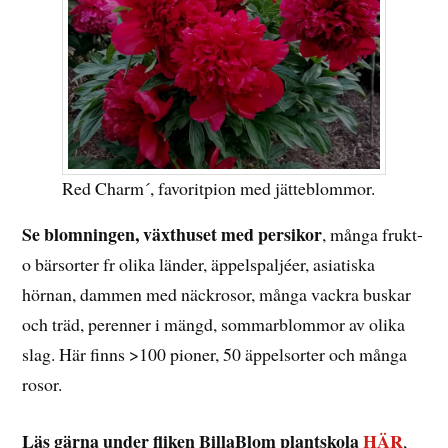
Red Charm´, favoritpion med jätteblommor.
Se blomningen, växthuset med persikor
, många frukt-
o bärsorter fr olika länder, äppelspaljéer, asiatiska
hörnan, dammen med näckrosor, många vackra buskar
och träd, perenner i mängd, sommarblommor av olika
slag. Här finns >100 pioner, 50 äppelsorter och många
rosor.
Läs gärna under fliken BillaBlom plantskola
HÄR
,