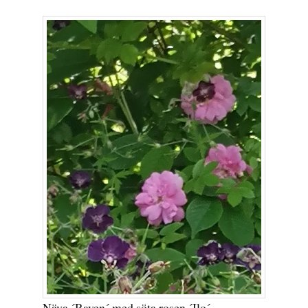
Näva ´Raven´ med söta rosen ´Ilo´