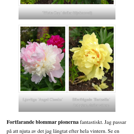
´White Cap´ doftar liljekonvalj
Ljuvliga ´Angel Cheeks´
Efterfrågade ´Bartzella´
Itohpion, doftar citron
Fortfarande blommar pionerna
fantastiskt. Jag passar
på att njuta av det jag längtat efter hela vintern. Se en