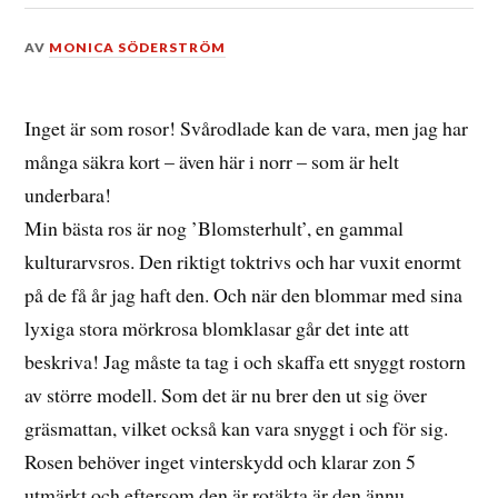
DEN
AV
MONICA SÖDERSTRÖM
2
JULI,
2026
Inget är som rosor! Svårodlade kan de vara, men jag har
många säkra kort – även här i norr – som är helt
underbara!
Min bästa ros är nog ’Blomsterhult’, en gammal
kulturarvsros. Den riktigt toktrivs och har vuxit enormt
på de få år jag haft den. Och när den blommar med sina
lyxiga stora mörkrosa blomklasar går det inte att
beskriva! Jag måste ta tag i och skaffa ett snyggt rostorn
av större modell. Som det är nu brer den ut sig över
gräsmattan, vilket också kan vara snyggt i och för sig.
Rosen behöver inget vinterskydd och klarar zon 5
utmärkt och eftersom den är rotäkta är den ännu