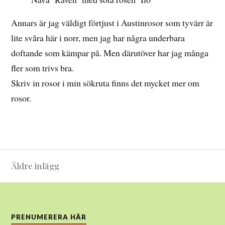
Annars är jag väldigt förtjust i Austinrosor som tyvärr är
lite svåra här i norr, men jag har några underbara
doftande som kämpar på. Men därutöver har jag många
fler som trivs bra.
Skriv in rosor i min sökruta finns det mycket mer om
rosor.
Inläggsnavigering
Äldre inlägg
PRENUMERERA HÄR