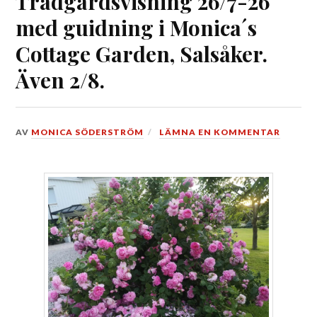
Trädgårdsvisning 26/7-26
med guidning i Monica´s
Cottage Garden, Salsåker.
Även 2/8.
DEN
AV
MONICA SÖDERSTRÖM
LÄMNA EN KOMMENTAR
23
JULI,
2026