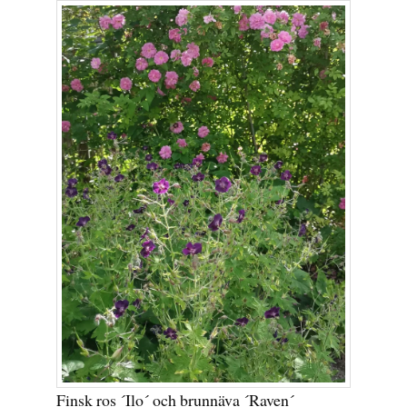
Finsk ros ´Ilo´ och brunnäva ´Raven´