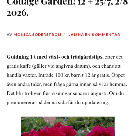
Cottage Garden! 12 + 25/7, 2/8
2026.
DEN
AV
MONICA SÖDERSTRÖM
LÄMNA EN KOMMENTAR
10
JULI,
2026
Guidning 1 t med växt- och trädgårdstips
, efter det
gratis kaffe (gäller vid angivna datum), och chans att
handla växter. Inträde 100 kr, barn t 12 år gratis. Öppet
även andra tider, men fråga gärna innan så vi är hemma.
Det blir troligen fler visningar senare i augusti. Om du
prenumererar på denna sida får du uppdatering.