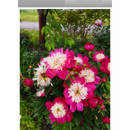
taggfri klätterros