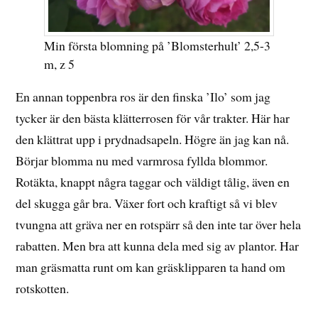
Min första blomning på ’Blomsterhult’ 2,5-3
m, z 5
En annan toppenbra ros är den finska ’Ilo’ som jag
tycker är den bästa klätterrosen för vår trakter. Här har
den klättrat upp i prydnadsapeln. Högre än jag kan nå.
Börjar blomma nu med varmrosa fyllda blommor.
Rotäkta, knappt några taggar och väldigt tålig, även en
del skugga går bra. Växer fort och kraftigt så vi blev
tvungna att gräva ner en rotspärr så den inte tar över hela
rabatten. Men bra att kunna dela med sig av plantor. Har
man gräsmatta runt om kan gräsklipparen ta hand om
rotskotten.