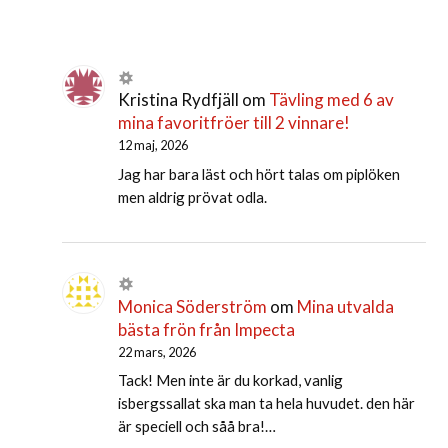
Kristina Rydfjäll
om
Tävling med 6 av
mina favoritfröer till 2 vinnare!
12 maj, 2026
Jag har bara läst och hört talas om piplöken
men aldrig prövat odla.
Monica Söderström
om
Mina utvalda
bästa frön från Impecta
22 mars, 2026
Tack! Men inte är du korkad, vanlig
isbergssallat ska man ta hela huvudet. den här
är speciell och såå bra!…