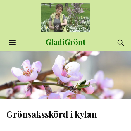
Hoppa
till
innehåll
GladiGrönt
S
MENY
Grönsaksskörd i kylan