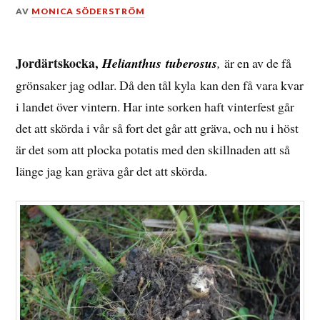
DEN
AV
MONICA SÖDERSTRÖM
27
OKTOBER,
2013
Jordärtskocka,
Helianthus
tuberosus
,
är en av de få
grönsaker jag odlar. Då den tål kyla kan den få vara kvar
i landet över vintern. Har inte sorken haft vinterfest går
det att skörda i vår så fort det går att gräva, och nu i höst
är det som att plocka potatis med den skillnaden att så
länge jag kan gräva går det att skörda.