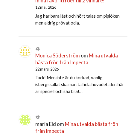
mina favoritfröer till 2 vinnare!
12 maj, 2026
Jag har bara läst och hört talas om piplöken
men aldrig prövat odla.
Monica Söderström
om
Mina utvalda
bästa frön från Impecta
22 mars, 2026
Tack! Men inte är du korkad, vanlig
isbergssallat ska man ta hela huvudet. den här
är speciell och såå bra!…
maria Eld
om
Mina utvalda bästa frön
från Impecta