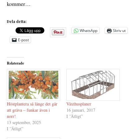
kommer…
Dela detta:
WhatsApp
Skriv ut
E-post
Relaterade
Höstplantera så länge det går
Växthusplaner
att gräva – funkar även i
16 januari, 2017
norr!
I ”Ätligt”
13 september, 2025
I ”Ätligt”