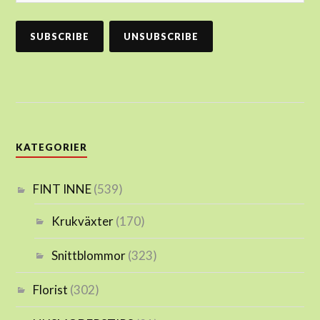
KATEGORIER
FINT INNE
(539)
Krukväxter
(170)
Snittblommor
(323)
Florist
(302)