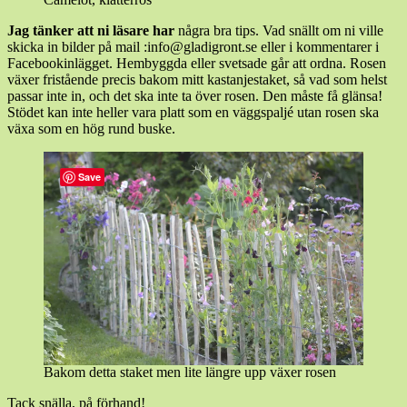
Jag tänker att ni läsare har
några bra tips. Vad snällt om ni ville
skicka in bilder på mail :info@gladigront.se eller i kommentarer i
Facebookinlägget. Hembyggda eller svetsade går att ordna. Rosen
växer fristående precis bakom mitt kastanjestaket, så vad som helst
passar inte in, och det ska inte ta över rosen. Den måste få glänsa!
Stödet kan inte heller vara platt som en väggspaljé utan rosen ska
växa som en hög rund buske.
Save
Bakom detta staket men lite längre upp växer rosen
Tack snälla, på förhand!