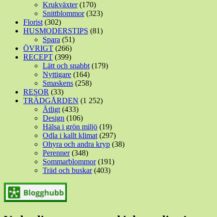
Krukväxter
(170)
Snittblommor
(323)
Florist
(302)
HUSMODERSTIPS
(81)
Spara
(51)
ÖVRIGT
(266)
RECEPT
(399)
Lätt och snabbt
(179)
Nyttigare
(164)
Smaskens
(258)
RESOR
(33)
TRÄDGÅRDEN
(1 252)
Ätligt
(433)
Design
(106)
Hälsa i grön miljö
(19)
Odla i kallt klimat
(297)
Ohyra och andra kryp
(38)
Perenner
(348)
Sommarblommor
(191)
Träd och buskar
(403)