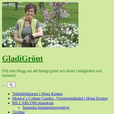
Hoppa
till
innehåll
GladiGrönt
Följ min blogg om allt härligt grönt och skönt i trädgården och
hemmet!
Meny
Sök
Trädgårdskurser i Höga Kusten
Monica´s Cottage Garden -Visningsträdgård i Höga Kusten
BILLABLOM plantskola
Japanska beskärningsverktyg
Tävling