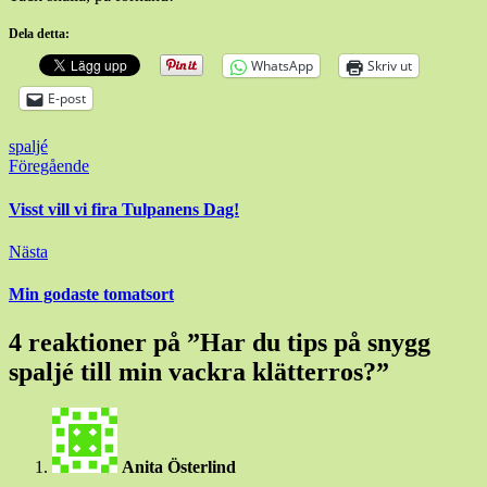
Dela detta:
WhatsApp
Skriv ut
E-post
spaljé
Inläggsnavigering
Föregående
Visst vill vi fira Tulpanens Dag!
Nästa
Min godaste tomatsort
4 reaktioner på ”
Har du tips på snygg
spaljé till min vackra klätterros?
”
Anita Österlind