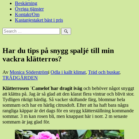
Beskärning
Övriga tjänster
Kontakt/Om
Kastanjestaket bäst i pris
Sök
efter:
Sök
Har du tips på snygg spaljé till min
vackra klätterros?
Den
Av
Monica Söderström
i
Odla i kallt klimat
,
Träd och buskar
,
16
TRÄDGÅRDEN
januari,
Klätterrosen ´Camelot´har dragit iväg
och behöver något snyggt
2020
17
att klättra på. Jag är så glad att den klarat flera vintrar och blivit stor.
januari,
Tydligen riktigt härdig. Så vacker skiftande färg, blommar hela
2020
sommarn och har en härlig citrusdoft. Efter att ha haft bara några
rangliga käppar är det dags för en snygg klätterställning kommande
sommar. 3 m kan rosen bli, men knappast här i norr. 2 m senaste
sommarn är jag glad för.