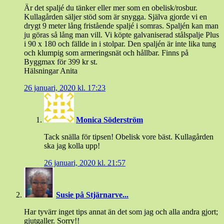
Är det spaljé du tänker eller mer som en obelisk/rosbur.
Kullagården säljer stöd som är snygga. Själva gjorde vi en
drygt 9 meter lång fristående spaljé i somras. Spaljén kan man
ju göras så lång man vill. Vi köpte galvaniserad stålspalje Plus
i 90 x 180 och fällde in i stolpar. Den spaljén är inte lika tung
och klumpig som armeringsnät och hållbar. Finns på
Byggmax för 399 kr st.
Hälsningar Anita
26 januari, 2020 kl. 17:23
Monica Söderström
Tack snälla för tipsen! Obelisk vore bäst. Kullagården
ska jag kolla upp!
26 januari, 2020 kl. 21:57
Susie på Stjärnarve...
Har tyvärr inget tips annat än det som jag och alla andra gjort;
gjutgaller. Sorry!!