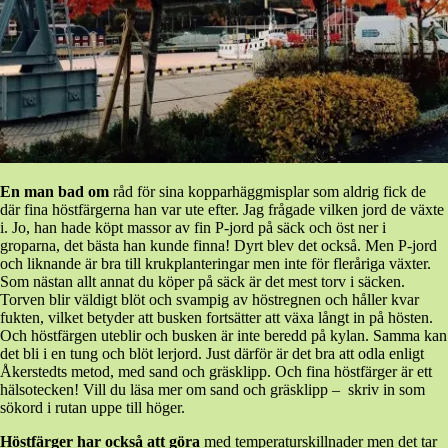
En man bad om
råd för sina kopparhäggmisplar som aldrig fick de
där fina höstfärgerna han var ute efter. Jag frågade vilken jord de växte
i. Jo, han hade köpt massor av fin P-jord på säck och öst ner i
groparna, det bästa han kunde finna! Dyrt blev det också. Men P-jord
och liknande är bra till krukplanteringar men inte för fleråriga växter.
Som nästan allt annat du köper på säck är det mest torv i säcken.
Torven blir väldigt blöt och svampig av höstregnen och håller kvar
fukten, vilket betyder att busken fortsätter att växa långt in på hösten.
Och höstfärgen uteblir och busken är inte beredd på kylan. Samma kan
det bli i en tung och blöt lerjord. Just därför är det bra att odla enligt
Åkerstedts metod, med sand och gräsklipp. Och fina höstfärger är ett
hälsotecken! Vill du läsa mer om sand och gräsklipp – skriv in som
sökord i rutan uppe till höger.
Höstfärger har också att göra
med temperaturskillnader men det tar