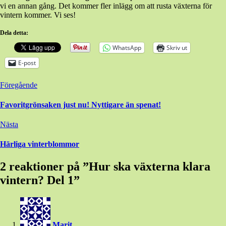
vi en annan gång. Det kommer fler inlägg om att rusta växterna för
vintern kommer. Vi ses!
Dela detta:
WhatsApp
Skriv ut
E-post
Inläggsnavigering
Föregående
Favoritgrönsaken just nu! Nyttigare än spenat!
Nästa
Härliga vinterblommor
2 reaktioner på ”
Hur ska växterna klara
vintern? Del 1
”
Marit