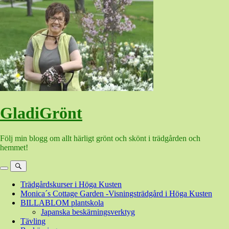
Hoppa
till
innehåll
GladiGrönt
Följ min blogg om allt härligt grönt och skönt i trädgården och
hemmet!
Meny
Sök
Trädgårdskurser i Höga Kusten
Monica´s Cottage Garden -Visningsträdgård i Höga Kusten
BILLABLOM plantskola
Japanska beskärningsverktyg
Tävling