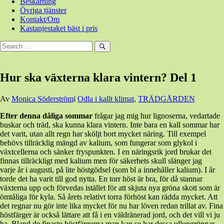
Beskärning
Övriga tjänster
Kontakt/Om
Kastanjestaket bäst i pris
Sök
efter:
Sök
Hur ska växterna klara vintern? Del 1
Den
Av
Monica Söderström
i
Odla i kallt klimat
,
TRÄDGÅRDEN
15
Efter denna dåliga sommar
frågar jag mig hur lignoserna, vedartade
november,
buskar och träd, ska kunna klara vintern. Inte bara en kall sommar har
2015
15
det varit, utan allt regn har sköljt bort mycket näring. Till exempel
november,
behövs tillräcklig mängd av kalium, som fungerar som glykol i
2015
växtcellerna och sänker fryspunkten. I en näringsrik jord brukar det
finnas tillräckligt med kalium men för säkerhets skull slänger jag
varje år i augusti, på lite höstgödsel (som bl a innehåller kalium). I år
torde det ha varit till god nytta. En torr höst är bra, för då stannar
växterna upp och förvedas istället för att skjuta nya gröna skott som är
ömtåliga för kyla. Så årets relativt torra förhöst kan rädda mycket. Att
det regnar nu gör inte lika mycket för nu har löven redan trillat av. Fina
höstfärger är också lättare att få i en väldränerad jord, och det vill vi ju
ha. Bland de finaste höstfärgerna man kan se har dessa ullungrönnar