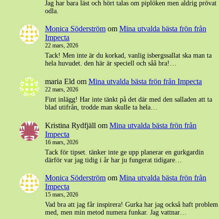
Jag har bara läst och hört talas om piplöken men aldrig prövat
odla.
Monica Söderström
om
Mina utvalda bästa frön från
Impecta
22 mars, 2026
Tack! Men inte är du korkad, vanlig isbergssallat ska man ta
hela huvudet. den här är speciell och såå bra!…
maria Eld
om
Mina utvalda bästa frön från Impecta
22 mars, 2026
Fint inlägg! Har inte tänkt på det där med den salladen att ta
blad utifrån, trodde man skulle ta hela…
Kristina Rydfjäll
om
Mina utvalda bästa frön från
Impecta
16 mars, 2026
Tack för tipset. tänker inte ge upp planerar en gurkgardin
därför var jag tidig i år har ju fungerat tidigare…
Monica Söderström
om
Mina utvalda bästa frön från
Impecta
15 mars, 2026
Vad bra att jag får inspirera! Gurka har jag också haft problem
med, men min metod numera funkar. Jag vattnar…