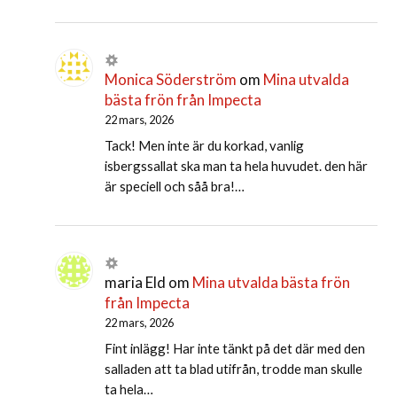
Monica Söderström
om
Mina utvalda
bästa frön från Impecta
22 mars, 2026
Tack! Men inte är du korkad, vanlig
isbergssallat ska man ta hela huvudet. den här
är speciell och såå bra!…
maria Eld
om
Mina utvalda bästa frön
från Impecta
22 mars, 2026
Fint inlägg! Har inte tänkt på det där med den
salladen att ta blad utifrån, trodde man skulle
ta hela…