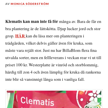
DEN
AV
MONICA SÖDERSTRÖM
30
MAJ,
2015
Klematis kan man inte få för
många av. Bara de får en
bra plantering är de lättskötta. Djup lucker jord och stor
HÄR
grop.
kan du läsa mer om planteringen i
trädgården, vilket delvis gäller även för kruka, som
måste vara rejält stor. Just nu har BillaBlom flera fina
utvalda sorter, men en fellleverans i veckan rear vi ut till
priset 100 kr. Westerplatte är vinröd och storblommig,
härdig till zon 4 och även lämplig för kruka då rankorna
inte blir så vansinnigt långa som i vanliga fall.