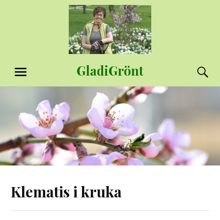
Hoppa
till
innehåll
GladiGrönt
S
MENY
Klematis i kruka