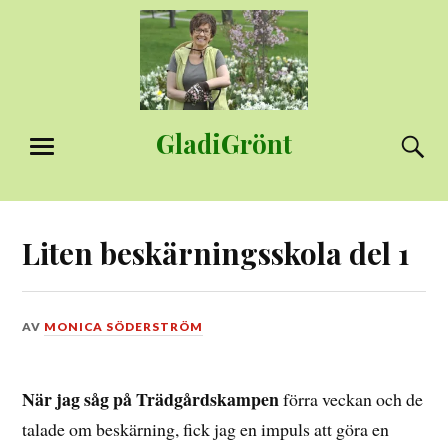
Hoppa
till
innehåll
GladiGrönt
S
MENY
Liten beskärningsskola del 1
DEN
AV
MONICA SÖDERSTRÖM
20
JANUARI,
2014
När jag såg på Trädgårdskampen
förra veckan och de
talade om beskärning, fick jag en impuls att göra en