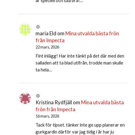
är speciell och såå bra!…
maria Eld
om
Mina utvalda bästa frön
från Impecta
22 mars, 2026
Fint inlägg! Har inte tänkt på det där med den
salladen att ta blad utifrån, trodde man skulle
ta hela…
Kristina Rydfjäll
om
Mina utvalda bästa
frön från Impecta
16 mars, 2026
Tack för tipset. tänker inte ge upp planerar en
gurkgardin därför var jag tidig i år har ju