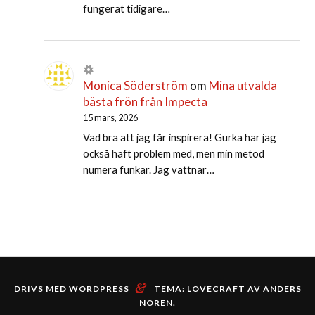
fungerat tidigare…
Monica Söderström
om
Mina utvalda
bästa frön från Impecta
15 mars, 2026
Vad bra att jag får inspirera! Gurka har jag
också haft problem med, men min metod
numera funkar. Jag vattnar…
&
DRIVS MED WORDPRESS
TEMA: LOVECRAFT AV
ANDERS
NOREN
.