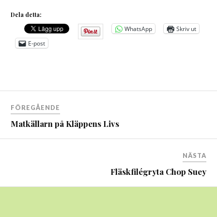
Dela detta:
WhatsApp
Skriv ut
E-post
Inläggsnavigering
FÖREGÅENDE
Matkällarn på Kläppens Livs
NÄSTA
Fläskfilégryta Chop Suey