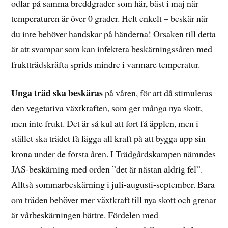
odlar på samma breddgrader som här, bäst i maj när
temperaturen är över 0 grader. Helt enkelt – beskär när
du inte behöver handskar på händerna! Orsaken till detta
är att svampar som kan infektera beskärningssåren med
fruktträdskräfta sprids mindre i varmare temperatur.
Unga träd ska beskäras
på våren, för att då stimuleras
den vegetativa växtkraften, som ger många nya skott,
men inte frukt. Det är så kul att fort få äpplen, men i
stället ska trädet få lägga all kraft på att bygga upp sin
krona under de första åren. I Trädgårdskampen nämndes
JAS-beskärning med orden ”det är nästan aldrig fel”.
Alltså sommarbeskärning i juli-augusti-september. Bara
om träden behöver mer växtkraft till nya skott och grenar
är vårbeskärningen bättre. Fördelen med