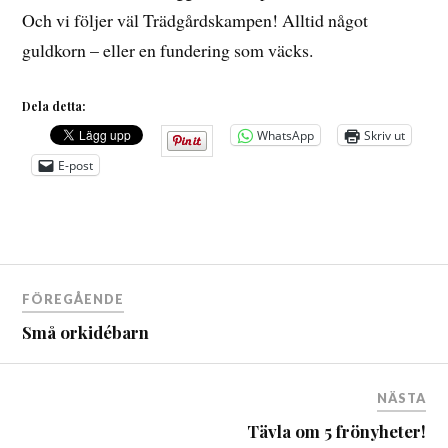
Och vi följer väl Trädgårdskampen! Alltid något
guldkorn – eller en fundering som väcks.
Dela detta:
WhatsApp
Skriv ut
E-post
Inläggsnavigering
FÖREGÅENDE
Små orkidébarn
NÄSTA
Tävla om 5 frönyheter!