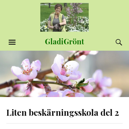
Hoppa
till
innehåll
GladiGrönt
S
MENY
Liten beskärningsskola del 2