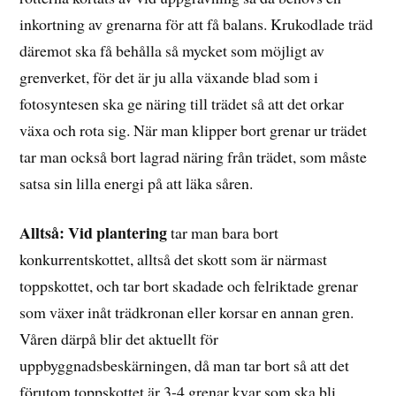
inkortning av grenarna för att få balans. Krukodlade träd
däremot ska få behålla så mycket som möjligt av
grenverket, för det är ju alla växande blad som i
fotosyntesen ska ge näring till trädet så att det orkar
växa och rota sig. När man klipper bort grenar ur trädet
tar man också bort lagrad näring från trädet, som måste
satsa sin lilla energi på att läka såren.
Alltså: Vid plantering
tar man bara bort
konkurrentskottet, alltså det skott som är närmast
toppskottet, och tar bort skadade och felriktade grenar
som växer inåt trädkronan eller korsar en annan gren.
Våren därpå blir det aktuellt för
uppbyggnadsbeskärningen, då man tar bort så att det
förutom toppskottet är 3-4 grenar kvar som ska bli