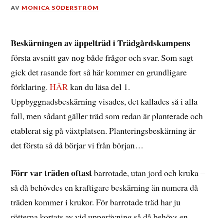
DEN
AV
MONICA SÖDERSTRÖM
26
JANUARI,
2014
Beskärningen av äppelträd i Trädgårdskampens
första avsnitt gav nog både frågor och svar. Som sagt
gick det rasande fort så här kommer en grundligare
förklaring.
HÄR
kan du läsa del 1.
Uppbyggnadsbeskärning visades, det kallades så i alla
fall, men sådant gäller träd som redan är planterade och
etablerat sig på växtplatsen. Planteringsbeskärning är
det första så då börjar vi från början…
Förr var träden oftast
barrotade, utan jord och kruka –
så då behövdes en kraftigare beskärning än numera då
träden kommer i krukor. För barrotade träd har ju
rötterna kortats av vid uppgrävning så då behövs en