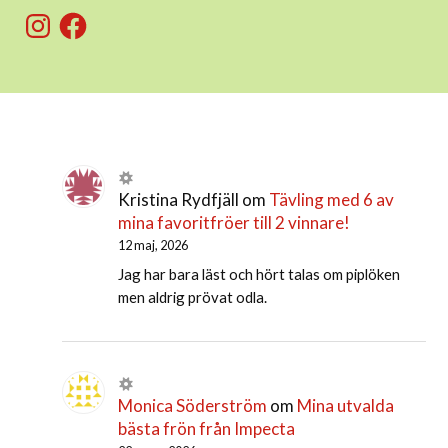
Instagram
Facebook
Kristina Rydfjäll
om
Tävling med 6 av
mina favoritfröer till 2 vinnare!
12 maj, 2026
Jag har bara läst och hört talas om piplöken
men aldrig prövat odla.
Monica Söderström
om
Mina utvalda
bästa frön från Impecta