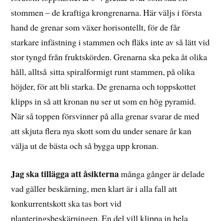
stommen – de kraftiga krongrenarna. Här väljs i första
hand de grenar som växer horisontellt, för de får
starkare infästning i stammen och fläks inte av så lätt vid
stor tyngd från fruktskörden. Grenarna ska peka åt olika
håll, alltså sitta spiralformigt runt stammen, på olika
höjder, för att bli starka. De grenarna och toppskottet
klipps in så att kronan nu ser ut som en hög pyramid.
När så toppen försvinner på alla grenar svarar de med
att skjuta flera nya skott som du under senare år kan
välja ut de bästa och så bygga upp kronan.
Jag ska tillägga att åsikterna
många gånger är delade
vad gäller beskärning, men klart är i alla fall att
konkurrentskott ska tas bort vid
planteringsbeskärningen. En del vill klippa in hela