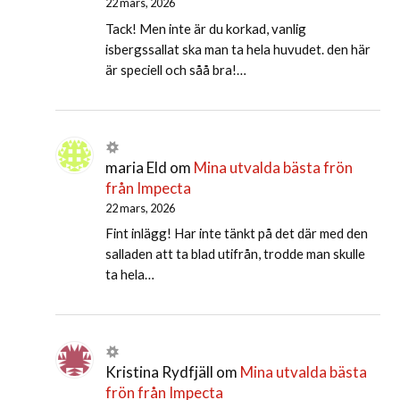
22 mars, 2026
Tack! Men inte är du korkad, vanlig
isbergssallat ska man ta hela huvudet. den här
är speciell och såå bra!…
maria Eld
om
Mina utvalda bästa frön
från Impecta
22 mars, 2026
Fint inlägg! Har inte tänkt på det där med den
salladen att ta blad utifrån, trodde man skulle
ta hela…
Kristina Rydfjäll
om
Mina utvalda bästa
frön från Impecta