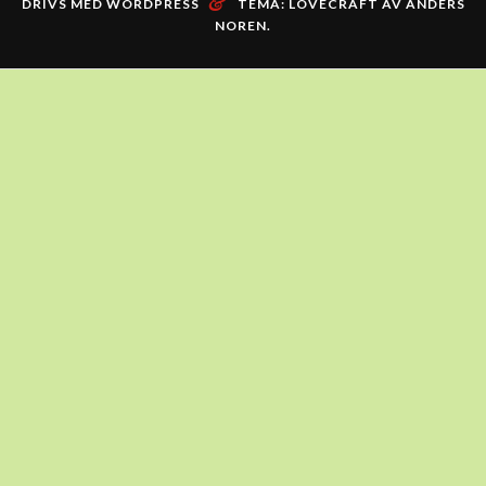
&
DRIVS MED WORDPRESS
TEMA: LOVECRAFT AV
ANDERS
NOREN
.