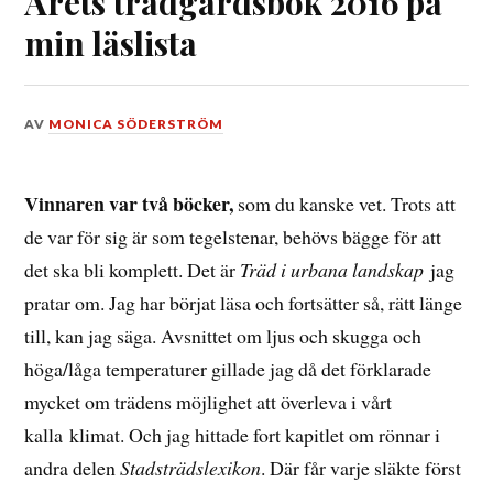
Årets trädgårdsbok 2016 på
min läslista
DEN
AV
MONICA SÖDERSTRÖM
2
FEBRUARI,
2017
Vinnaren var två böcker,
som du kanske vet. Trots att
de var för sig är som tegelstenar, behövs bägge för att
det ska bli komplett. Det är
Träd i urbana landskap
jag
pratar om. Jag har börjat läsa och fortsätter så, rätt länge
till, kan jag säga. Avsnittet om ljus och skugga och
höga/låga temperaturer gillade jag då det förklarade
mycket om trädens möjlighet att överleva i vårt
kalla klimat. Och jag hittade fort kapitlet om rönnar i
andra delen
Stadsträdslexikon
. Där får varje släkte först