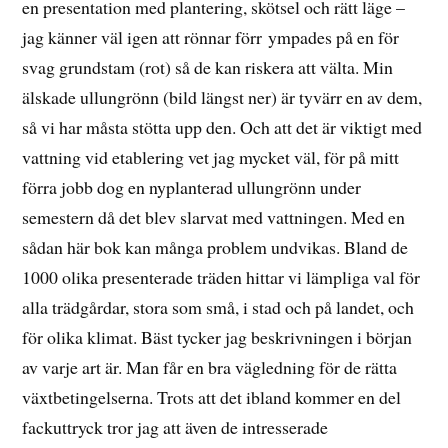
en presentation med plantering, skötsel och rätt läge –
jag känner väl igen att rönnar förr ympades på en för
svag grundstam (rot) så de kan riskera att välta. Min
älskade ullungrönn (bild längst ner) är tyvärr en av dem,
så vi har måsta stötta upp den. Och att det är viktigt med
vattning vid etablering vet jag mycket väl, för på mitt
förra jobb dog en nyplanterad ullungrönn under
semestern då det blev slarvat med vattningen. Med en
sådan här bok kan många problem undvikas. Bland de
1000 olika presenterade träden hittar vi lämpliga val för
alla trädgårdar, stora som små, i stad och på landet, och
för olika klimat. Bäst tycker jag beskrivningen i början
av varje art är. Man får en bra vägledning för de rätta
växtbetingelserna. Trots att det ibland kommer en del
fackuttryck tror jag att även de intresserade