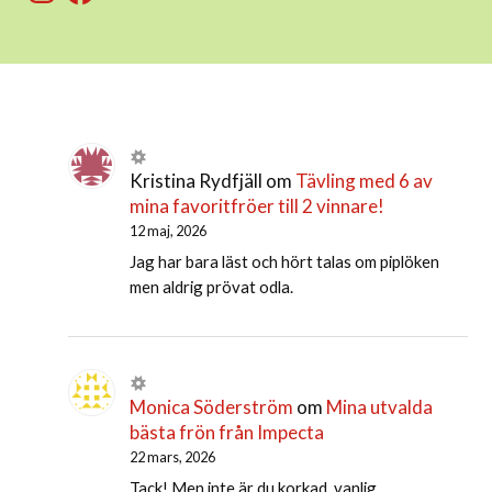
Kristina Rydfjäll
om
Tävling med 6 av
mina favoritfröer till 2 vinnare!
12 maj, 2026
Jag har bara läst och hört talas om piplöken
men aldrig prövat odla.
Monica Söderström
om
Mina utvalda
bästa frön från Impecta
22 mars, 2026
Tack! Men inte är du korkad, vanlig