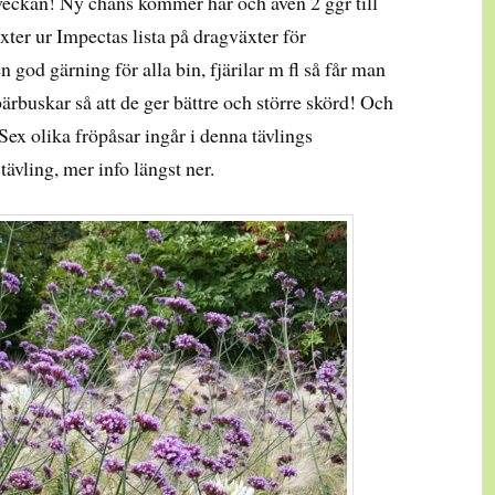
veckan! Ny chans kommer här och även 2 ggr till
äxter ur Impectas lista på dragväxter för
 god gärning för alla bin, fjärilar m fl så får man
bärbuskar så att de ger bättre och större skörd! Och
x olika fröpåsar ingår i denna tävlings
tävling, mer info längst ner.