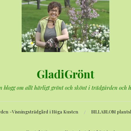
GladiGrönt
n blogg om allt härligt grönt och skönt i trädgården och
rden -Visningsträdgård i Höga Kusten
BILLABLOM plants