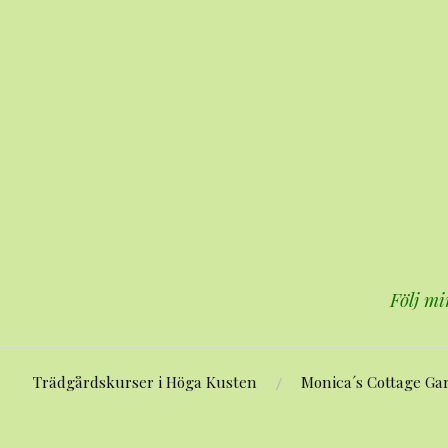
Hoppa
till
innehåll
Följ mi
Trädgårdskurser i Höga Kusten
Monica´s Cottage Ga