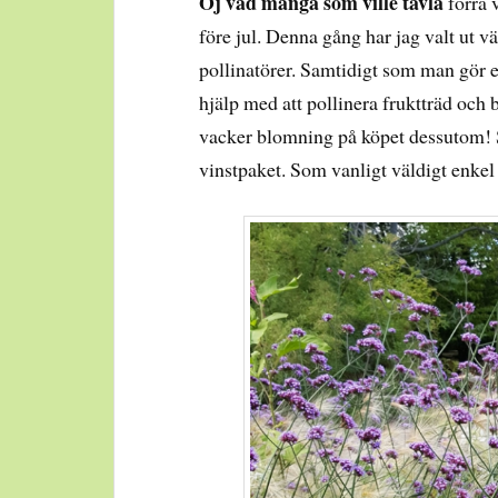
Oj vad många som ville tävla
förra 
före jul. Denna gång har jag valt ut v
pollinatörer. Samtidigt som man gör en
hjälp med att pollinera fruktträd och 
vacker blomning på köpet dessutom! Se
vinstpaket. Som vanligt väldigt enkel 