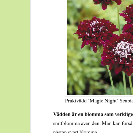
Praktvädd ´Magic Night´ Scabi
Vädden är en blomma som verklig
snittblomma även den. Man kan förså d
nästan svart blomma!