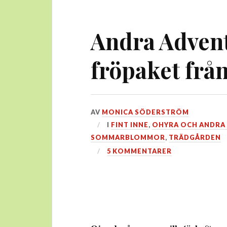
Andra Adven
fröpaket frå
DEN
AV
MONICA SÖDERSTRÖM
3
I
FINT INNE
,
OHYRA OCH ANDRA 
DECEMBER,
SOMMARBLOMMOR
,
TRÄDGÅRDEN
2020
5 KOMMENTARER