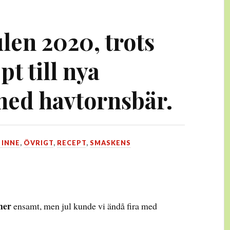
ulen 2020, trots
pt till nya
med havtornsbär.
 INNE
,
ÖVRIGT
,
RECEPT
,
SMASKENS
mer
ensamt, men jul kunde vi ändå fira med