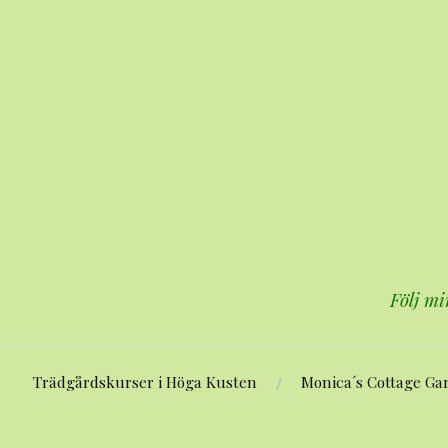
Hoppa
till
innehåll
Följ mi
Trädgårdskurser i Höga Kusten
Monica´s Cottage Ga