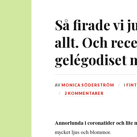
Så firade vi j
allt. Och rece
gelégodiset 
DEN
AV
MONICA SÖDERSTRÖM
I
FINT
29
2 KOMMENTARER
DECEMBER,
2020
Annorlunda i coronatider och lite 
mycket ljus och blommor.