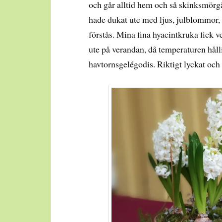
och går alltid hem och så skinksmörg
hade dukat ute med ljus, julblommor, 
förstås. Mina fina hyacintkruka fick ve
ute på verandan, då temperaturen hållit
havtornsgelégodis. Riktigt lyckat och