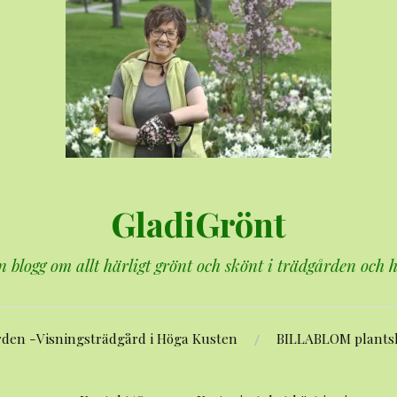
GladiGrönt
n blogg om allt härligt grönt och skönt i trädgården och
rden -Visningsträdgård i Höga Kusten
BILLABLOM plants