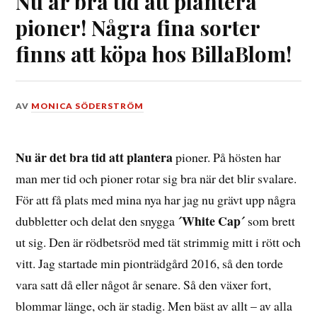
Nu är bra tid att plantera
pioner! Några fina sorter
finns att köpa hos BillaBlom!
DEN
AV
MONICA SÖDERSTRÖM
30
SEPTEMBER,
2023
Nu är det bra tid att plantera
pioner. På hösten har
man mer tid och pioner rotar sig bra när det blir svalare.
För att få plats med mina nya har jag nu grävt upp några
´White Cap´
dubbletter och delat den snygga
som brett
ut sig. Den är rödbetsröd med tät strimmig mitt i rött och
vitt. Jag startade min pionträdgård 2016, så den torde
vara satt då eller något år senare. Så den växer fort,
blommar länge, och är stadig. Men bäst av allt – av alla