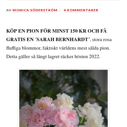
DEN
AV
MONICA SÖDERSTRÖM
4 KOMMENTARER
8
SEPTEMBER,
2022
KÖP EN PION FÖR MINST 150 KR OCH FÅ
GRATIS EN ´SARAH BERNHARDT´
, stora rosa
fluffiga blommor, faktiskt världens mest sålda pion.
Detta gäller så långt lagret räcker hösten 2022.