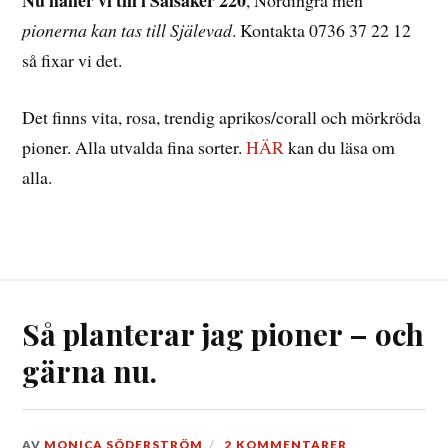
Nu håller vi till i Salsåker 220
, Nordingrå men
pionerna kan tas till Själevad
. Kontakta 0736 37 22 12
så fixar vi det.
Det finns vita, rosa, trendig aprikos/corall och mörkröda
pioner. Alla utvalda fina sorter.
HÄR
kan du läsa om
alla.
Så planterar jag pioner – och
gärna nu.
DEN
AV
MONICA SÖDERSTRÖM
2 KOMMENTARER