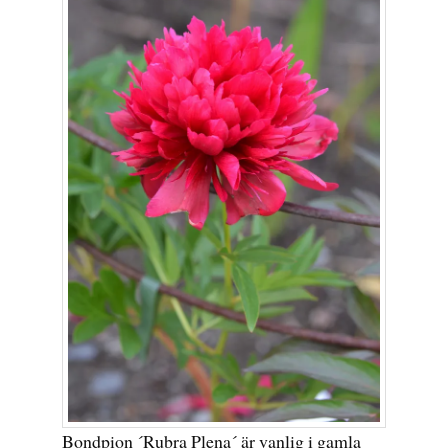
Bondpion ´Rubra Plena´ är vanlig i gamla