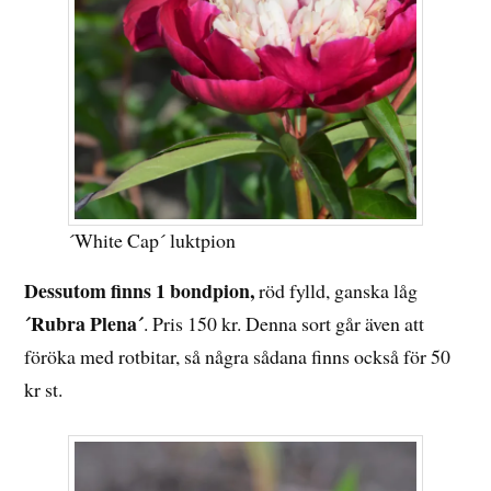
´White Cap´ luktpion
Dessutom finns 1 bondpion,
röd fylld, ganska låg
´Rubra Plena´
. Pris 150 kr. Denna sort går även att
föröka med rotbitar, så några sådana finns också för 50
kr st.