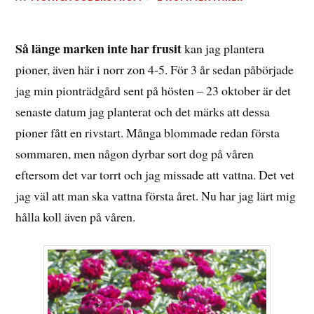
24
OKTOBER,
2019
Så länge marken inte har frusit
kan jag plantera
pioner, även här i norr zon 4-5. För 3 år sedan påbörjade
jag min pionträdgård sent på hösten – 23 oktober är det
senaste datum jag planterat och det märks att dessa
pioner fått en rivstart. Många blommade redan första
sommaren, men någon dyrbar sort dog på våren
eftersom det var torrt och jag missade att vattna. Det vet
jag väl att man ska vattna första året. Nu har jag lärt mig
hålla koll även på våren.