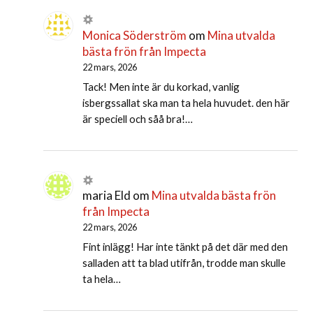
Monica Söderström
om
Mina utvalda
bästa frön från Impecta
22 mars, 2026
Tack! Men inte är du korkad, vanlig
isbergssallat ska man ta hela huvudet. den här
är speciell och såå bra!…
maria Eld
om
Mina utvalda bästa frön
från Impecta
22 mars, 2026
Fint inlägg! Har inte tänkt på det där med den
salladen att ta blad utifrån, trodde man skulle
ta hela…