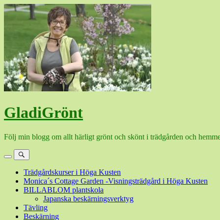
Hoppa
till
innehåll
GladiGrönt
Följ min blogg om allt härligt grönt och skönt i trädgården och hemme
Meny
Sök
Trädgårdskurser i Höga Kusten
Monica´s Cottage Garden -Visningsträdgård i Höga Kusten
BILLABLOM plantskola
Japanska beskärningsverktyg
Tävling
Beskärning