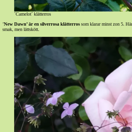
´Camelot´ klätterros
’
New Dawn’ är en silverrosa klätterros
som klarar minst zon 5. Här k
smak, men lättskött.