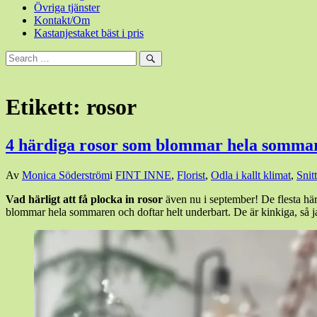
Övriga tjänster
Kontakt/Om
Kastanjestaket bäst i pris
Sök
efter:
Sök
Etikett:
rosor
4 härdiga rosor som blommar hela somma
Den
Av
Monica Söderström
i
FINT INNE
,
Florist
,
Odla i kallt klimat
,
Snit
16
Vad härligt att få plocka in rosor
även nu i september! De flesta här
september,
blommar hela sommaren och doftar helt underbart. De är kinkiga, så 
2024
12
februari,
2025