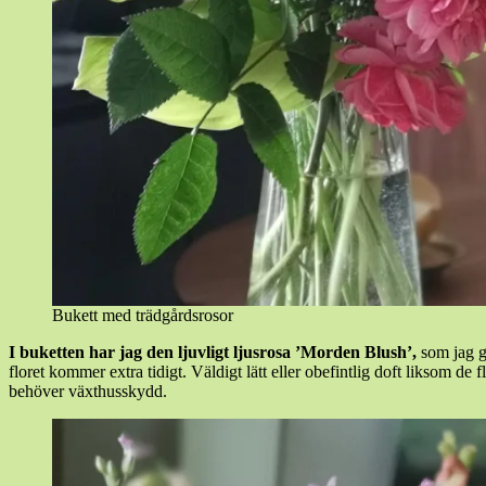
Bukett med trädgårdsrosor
I buketten har jag den ljuvligt ljusrosa ’Morden Blush’,
som jag gr
floret kommer extra tidigt. Väldigt lätt eller obefintlig doft liksom de
behöver växthusskydd.