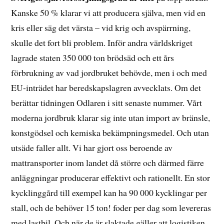
Kanske 50 % klarar vi att producera själva, men vid en
kris eller säg det värsta – vid krig och avspärrning,
skulle det fort bli problem. Inför andra världskriget
lagrade staten 350 000 ton brödsäd och ett års
förbrukning av vad jordbruket behövde, men i och med
EU-inträdet har beredskapslagren avvecklats. Om det
berättar tidningen Odlaren i sitt senaste nummer. Vårt
moderna jordbruk klarar sig inte utan import av bränsle,
konstgödsel och kemiska bekämpningsmedel. Och utan
utsäde faller allt. Vi har gjort oss beroende av
mattransporter inom landet då större och därmed färre
anläggningar producerar effektivt och rationellt. En stor
kycklinggård till exempel kan ha 90 000 kycklingar per
stall, och de behöver 15 ton! foder per dag som levereras
med lastbil. Och när de är slaktade gäller att logistiken