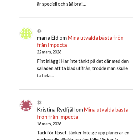
är speciell och såå bra!…
maria Eld
om
Mina utvalda bästa frön
från Impecta
22 mars, 2026
Fint inlägg! Har inte tänkt på det där med den
salladen att ta blad utifrån, trodde man skulle
ta hela…
Kristina Rydfjäll
om
Mina utvalda bästa
frön från Impecta
16 mars, 2026
Tack för tipset. tänker inte ge upp planerar en
gurkgardin därför var jag tidig i år har ju