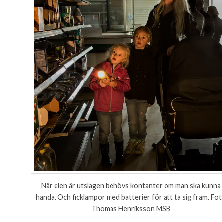
När elen är utslagen behövs kontanter om man ska kunna
handa. Och ficklampor med batterier för att ta sig fram. Fo
Thomas Henriksson MSB