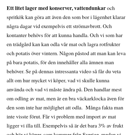
Ett litet lager med konserver, vattendunkar
och
spritkök kan göra att även den som bor i lägenhet klarar
några dagar vid exempelvis ett strömavbrott. Och
kontanter behövs för att kunna handla. Och vi som har
en trädgård kan kan odla vår mat och lagra rotfrukter
och potatis över vintern. Någon påstod att man kan leva
på bara potatis, för den innehåller alla ämnen man
behöver. Se på dennas intressanta video så får du veta
allt om hur mycket vi köper, vad vi skulle kunna
använda och vad vi måste ändra på. Den handlar mest
om odling av mat, men är en bra väckarklocka även för
den som inte har möjlighet att odla. Många fakta man
inte visste förut. Får vi problem med import av mat
ligger vi illa till. Exempelvis så är det bara 3% av frukt
och bär vi köper, som kommer från Sverige, medan vi