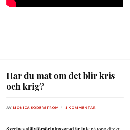
Har du mat om det blir kris
och krig?
DEN
AV
MONICA SÖDERSTRÖM
1 KOMMENTAR
3
JANUARI,
2017
Sveriges självförsörjningsgrad är inte
på topp direkt.