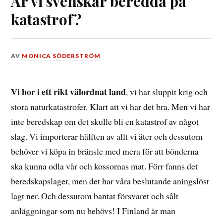
Är vi svenskar beredda på
katastrof?
DEN
AV
MONICA SÖDERSTRÖM
8
APRIL,
2018
Vi bor i ett rikt välordnat land
, vi har sluppit krig och
stora naturkatastrofer. Klart att vi har det bra. Men vi har
inte beredskap om det skulle bli en katastrof av något
slag. Vi importerar hälften av allt vi äter och dessutom
behöver vi köpa in bränsle med mera för att bönderna
ska kunna odla vår och kossornas mat. Förr fanns det
beredskapslager, men det har våra beslutande aningslöst
lagt ner. Och dessutom bantat försvaret och sålt
anläggningar som nu behövs! I Finland är man