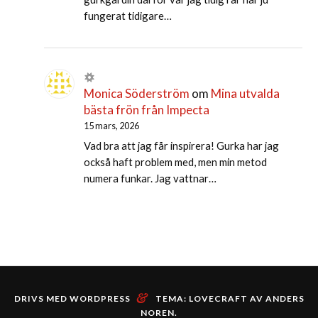
fungerat tidigare…
Monica Söderström
om
Mina utvalda
bästa frön från Impecta
15 mars, 2026
Vad bra att jag får inspirera! Gurka har jag
också haft problem med, men min metod
numera funkar. Jag vattnar…
&
DRIVS MED WORDPRESS
TEMA: LOVECRAFT AV
ANDERS
NOREN
.