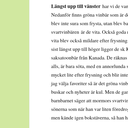
Längst upp till vänster
har vi de van
Nedanför finns gröna vinbär som är d
blev inte sura som frysta, utan blev b
svartvinbären är de vita. Också goda
vita blev också mildare efter frysning
sist längst upp till höger ligger de s
saksatoonbär från Kanada. De räknas e
alls, är bara söta, med en annorlunda
mycket lite efter frysning och blir inte
jag välja favoriter så är det gröna vi
buskar och nyheter är kul. Men de gam
barnbarnet säger att mormors svartvinb
sönerna som när han var liten föredr
men kände igen bokstäverna, så han h