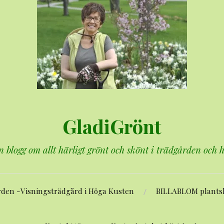
GladiGrönt
n blogg om allt härligt grönt och skönt i trädgården och
rden -Visningsträdgård i Höga Kusten
BILLABLOM plants