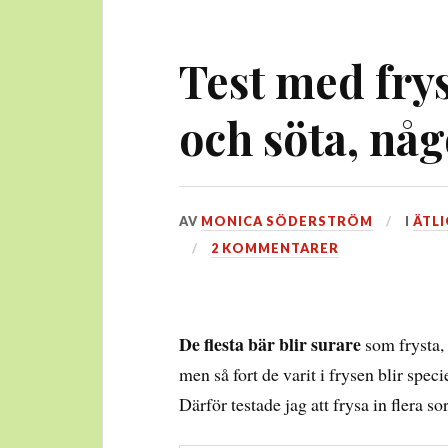
Test med frys
och söta, någ
DEN
AV
MONICA SÖDERSTRÖM
I
ÄTLI
18
2 KOMMENTARER
AUGUSTI,
2016
De flesta bär blir surare
som frysta, 
men så fort de varit i frysen blir spec
Därför testade jag att frysa in flera so