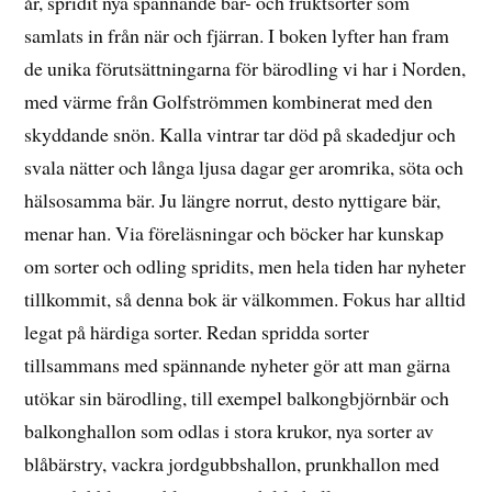
år, spridit nya spännande bär- och fruktsorter som
samlats in från när och fjärran. I boken lyfter han fram
de unika förutsättningarna för bärodling vi har i Norden,
med värme från Golfströmmen kombinerat med den
skyddande snön. Kalla vintrar tar död på skadedjur och
svala nätter och långa ljusa dagar ger aromrika, söta och
hälsosamma bär. Ju längre norrut, desto nyttigare bär,
menar han. Via föreläsningar och böcker har kunskap
om sorter och odling spridits, men hela tiden har nyheter
tillkommit, så denna bok är välkommen. Fokus har alltid
legat på härdiga sorter. Redan spridda sorter
tillsammans med spännande nyheter gör att man gärna
utökar sin bärodling, till exempel balkongbjörnbär och
balkonghallon som odlas i stora krukor, nya sorter av
blåbärstry, vackra jordgubbshallon, prunkhallon med