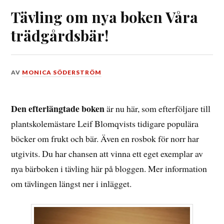
Tävling om nya boken Våra
trädgårdsbär!
DEN
AV
MONICA SÖDERSTRÖM
3
JANUARI,
2021
Den efterlängtade boken
är nu här, som efterföljare till
plantskolemästare Leif Blomqvists tidigare populära
böcker om frukt och bär. Även en rosbok för norr har
utgivits. Du har chansen att vinna ett eget exemplar av
nya bärboken i tävling här på bloggen. Mer information
om tävlingen längst ner i inlägget.