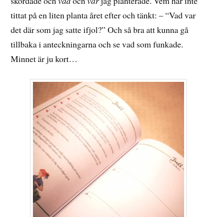
skördade och
vad
och
var
jag planterade. Vem har inte
tittat på en liten planta året efter och tänkt: – “Vad var
det där som jag satte ifjol?” Och så bra att kunna gå
tillbaka i anteckningarna och se vad som funkade.
Minnet är ju kort…