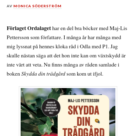
DEN
AV
MONICA SÖDERSTRÖM
21
MARS,
2020
Förlaget Ordalaget
har en del bra böcker med Maj-Lis
Pettersson som författare. I många år har många med
mig lyssnat på hennes kloka råd i Odla med P1. Jag
skulle nästan säga att det hon inte kan om växtskydd är
inte värt att veta. Nu finns många av råden samlade i
boken
Skydda din trädgård
som kom ut ifjol.