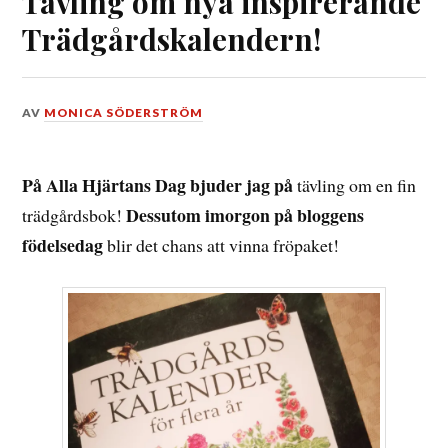
Tävling om nya inspirerande
Trädgårdskalendern!
DEN
AV
MONICA SÖDERSTRÖM
14
FEBRUARI,
2021
På Alla Hjärtans Dag bjuder jag på
tävling om en fin
Dessutom imorgon på bloggens
trädgårdsbok!
födelsedag
blir det chans att vinna fröpaket!