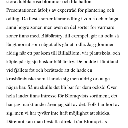
stora dubbla rosa blommor och lila hallon.
Presentationen åtföljs av expertråd för plantering och
odling. De flesta sorter klarar odling i zon 5 och många
ännu högre zoner, men även en del sorter för varmare
zoner finns med. Blåbärstry, till exempel, går att odla så
långt norrut som något alls går att odla. Jag glömmer
aldrig när ett par kom till BillaBlom, vår plantskola, och
köpte på sig sju buskar blåbärstry. De bodde i Jämtland
vid fjällets fot och berättade att de hade en
krusbärsbuske som klarade sig men aldrig orkat ge
några bär. Så nu skulle det bli bär för dem också! Över
hela landet finns intresse för Blomqvists sortiment, det
har jag märkt under åren jag sålt av det. Folk har hört av
sig, men vi har tyvärr inte haft möjlighet att skicka.
Däremot kan man beställa direkt från Blomqvists