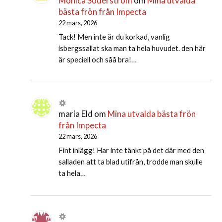
Monica Söderström
om
Mina utvalda
bästa frön från Impecta
22 mars, 2026
Tack! Men inte är du korkad, vanlig
isbergssallat ska man ta hela huvudet. den här
är speciell och såå bra!…
maria Eld
om
Mina utvalda bästa frön
från Impecta
22 mars, 2026
Fint inlägg! Har inte tänkt på det där med den
salladen att ta blad utifrån, trodde man skulle
ta hela…