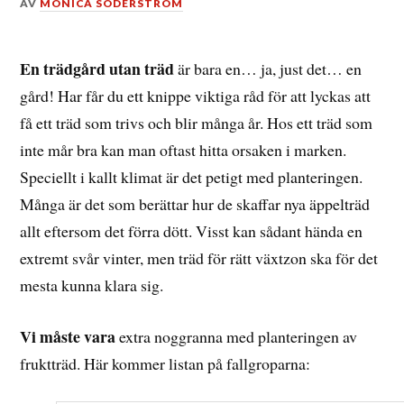
DEN
AV
MONICA SÖDERSTRÖM
4
JUNI,
2013
En trädgård utan träd
är bara en… ja, just det… en
gård! Har får du ett knippe viktiga råd för att lyckas att
få ett träd som trivs och blir många år. Hos ett träd som
inte mår bra kan man oftast hitta orsaken i marken.
Speciellt i kallt klimat är det petigt med planteringen.
Många är det som berättar hur de skaffar nya äppelträd
allt eftersom det förra dött. Visst kan sådant hända en
extremt svår vinter, men träd för rätt växtzon ska för det
mesta kunna klara sig.
Vi måste vara
extra noggranna med planteringen av
fruktträd. Här kommer listan på fallgroparna: