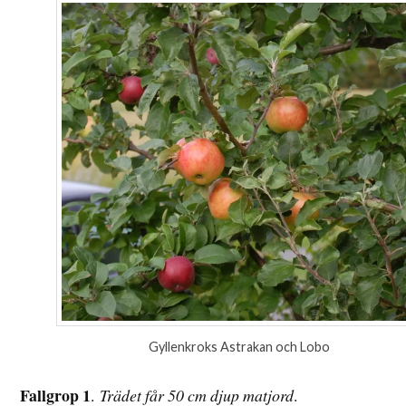
Gyllenkroks Astrakan och Lobo
Fallgrop 1
.
Trädet får 50 cm djup matjord
.