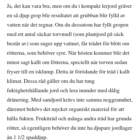
Ja, det kan vara bra, men om du i kompakt lerjord gräver
en så djup grop blir resultatet att grubban blir fylld av
vatten när det regnar. Om du dessutom har fyllt gropen
med ett antal säckar torvmull (som plantjord på säck
består av) som suger upp vattnet, får trädet för blött om
rötterna, som behöver syre. När hösten kommer blir det
minst sagt kallt om fötterna, speciellt när torven sedan
fryser till en isklump. Detta är förödande för träd i kallt
klimat. Dessa råd gäller om du har tung
fuktighetshållande jord och lera inunder med dålig
dränering. Med sandjord krävs inte samma noggrannhet,
däremot behövs det mycket organiskt material för att
hålla fukten. Fruktträd och många andra träd har grunda
rötter, så egentligen behöver du inte ha djupare jordlager
än 1 1/2 spaddjup.