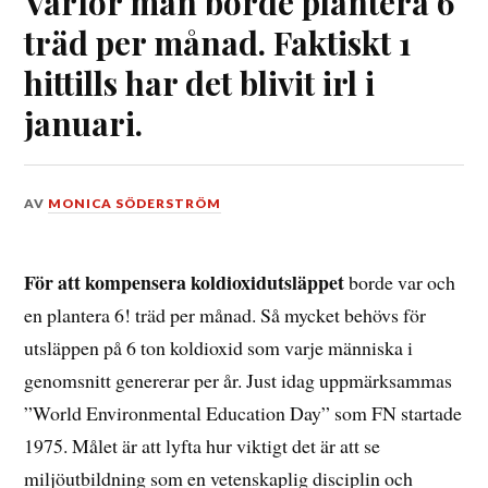
Varför man borde plantera 6
träd per månad. Faktiskt 1
hittills har det blivit irl i
januari.
DEN
AV
MONICA SÖDERSTRÖM
26
JANUARI,
2020
För att kompensera koldioxidutsläppet
borde var och
en plantera 6! träd per månad. Så mycket behövs för
utsläppen på 6 ton koldioxid som varje människa i
genomsnitt genererar per år. Just idag uppmärksammas
”World Environmental Education Day” som FN startade
1975. Målet är att lyfta hur viktigt det är att se
miljöutbildning som en vetenskaplig disciplin och