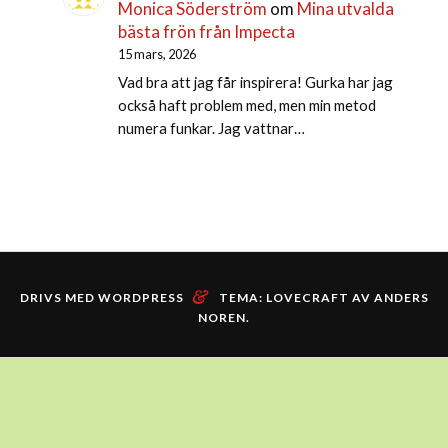
Monica Söderström
om
Mina utvalda
bästa frön från Impecta
15 mars, 2026
Vad bra att jag får inspirera! Gurka har jag
också haft problem med, men min metod
numera funkar. Jag vattnar…
&
DRIVS MED WORDPRESS
TEMA: LOVECRAFT AV
ANDERS
NOREN
.