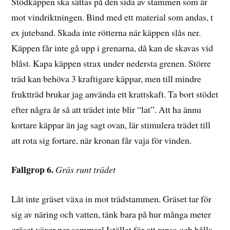
Stödkäppen ska sättas på den sida av stammen som är
mot vindriktningen. Bind med ett material som andas, t
ex juteband. Skada inte rötterna när käppen slås ner.
Käppen får inte gå upp i grenarna, då kan de skavas vid
blåst. Kapa käppen strax under nedersta grenen. Större
träd kan behöva 3 kraftigare käppar, men till mindre
fruktträd brukar jag använda ett krattskaft. Ta bort stödet
efter några år så att trädet inte blir “lat”. Att ha ännu
kortare käppar än jag sagt ovan, lär stimulera trädet till
att rota sig fortare, när kronan får vaja för vinden.
Fallgrop 6.
Gräs runt trädet
Låt inte gräset växa in mot trädstammen. Gräset tar för
sig av näring och vatten, tänk bara på hur många meter
gräset växer per sommar! Istället för att rensa och hålla