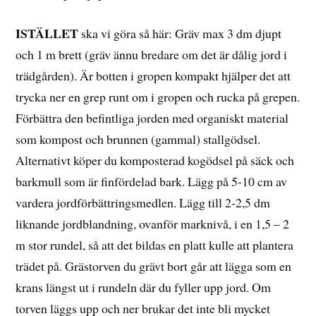
ISTÄLLET
ska vi göra så här: Gräv max 3 dm djupt
och 1 m brett (gräv ännu bredare om det är dålig jord i
trädgården). Är botten i gropen kompakt hjälper det att
trycka ner en grep runt om i gropen och rucka på grepen.
Förbättra den befintliga jorden med organiskt material
som kompost och brunnen (gammal) stallgödsel.
Alternativt köper du komposterad kogödsel på säck och
barkmull som är finfördelad bark. Lägg på 5-10 cm av
vardera jordförbättringsmedlen. Lägg till 2-2,5 dm
liknande jordblandning, ovanför marknivå, i en 1,5 – 2
m stor rundel, så att det bildas en platt kulle att plantera
trädet på. Grästorven du grävt bort går att lägga som en
krans längst ut i rundeln där du fyller upp jord. Om
torven läggs upp och ner brukar det inte bli mycket