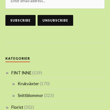
KATEGORIER
FINT INNE
(539)
Krukväxter
(170)
Snittblommor
(323)
Florist
(302)