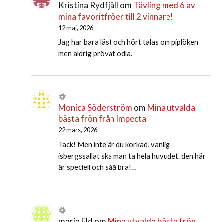
Kristina Rydfjäll
om
Tävling med 6 av
mina favoritfröer till 2 vinnare!
12 maj, 2026
Jag har bara läst och hört talas om piplöken
men aldrig prövat odla.
Monica Söderström
om
Mina utvalda
bästa frön från Impecta
22 mars, 2026
Tack! Men inte är du korkad, vanlig
isbergssallat ska man ta hela huvudet. den här
är speciell och såå bra!…
maria Eld
om
Mina utvalda bästa frön