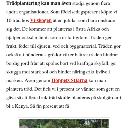
Trädplantering kan man även
stödja genom flera
andra organisationer. Som födelsedagspresent köpte vi
Vi-skogen
10 träd hos
åt en jubilar som bara önskade
sig det. De kommer att planteras i östra Afrika och
hjälper också människorna ur fattigdom. Träden ger
frukt, foder till djuren, ved och byggmaterial. Träden gör
också att böndernas grödor växer bättre: träden hindrar
bördig jord från att spolas bort vid kraftiga skyfall, ger
skugga mot stark sol och binder näringsrikt kväve i
Hoppets Stjärna
marken. Även genom
kan man
plantera träd. Det fick vi i present av vänner som gett en
gåva så att flera fruktträd skulle planteras på skolgårdar i
bl a Kenya. Så fin present att få!