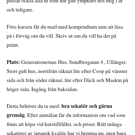
passar också alla ni som har gått ympkurs hos mig i år
och tidigare.
Före kursen får du mail med kompendium mm att läsa
på i förväg om du vill. Skriv ut om du vill ha det på
pränt.
Plats:
Generationernas Hus, Sundbrogatan 4 , Ullånger.
Stort gult hus, norrifrån räknat lite efter Coop på vänster
sida och från söder räknat, lite efter Däck och Maskin på
höger sida. Ingång från baksidan.
bra sekatör och gärna
Detta behöver du ta med:
grensåg
. Efter anmälan får du information om vad som
finns att köpa vid kurstillfället, och priser. Rätt många
sekatörer av japansk kvalite har vi hemma nu, men bara