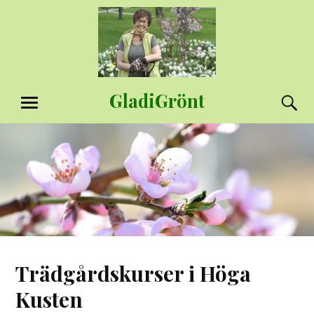
Hoppa
till
innehåll
GladiGrönt
S
MENY
Trädgårdskurser i Höga
Kusten