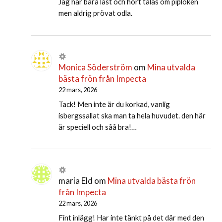
Jag har bara läst och hört talas om piplöken
men aldrig prövat odla.
Monica Söderström
om
Mina utvalda
bästa frön från Impecta
22 mars, 2026
Tack! Men inte är du korkad, vanlig
isbergssallat ska man ta hela huvudet. den här
är speciell och såå bra!…
maria Eld
om
Mina utvalda bästa frön
från Impecta
22 mars, 2026
Fint inlägg! Har inte tänkt på det där med den