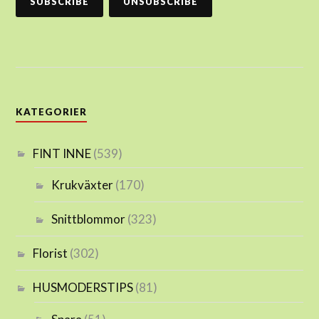
KATEGORIER
FINT INNE
(539)
Krukväxter
(170)
Snittblommor
(323)
Florist
(302)
HUSMODERSTIPS
(81)