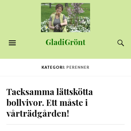
Hoppa
till
innehåll
GladiGrönt
S
MENY
KATEGORI:
PERENNER
Tacksamma lättskötta
bollvivor. Ett måste i
vårträdgården!