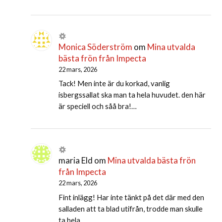
Monica Söderström
om
Mina utvalda
bästa frön från Impecta
22 mars, 2026
Tack! Men inte är du korkad, vanlig
isbergssallat ska man ta hela huvudet. den här
är speciell och såå bra!…
maria Eld
om
Mina utvalda bästa frön
från Impecta
22 mars, 2026
Fint inlägg! Har inte tänkt på det där med den
salladen att ta blad utifrån, trodde man skulle
ta hela…