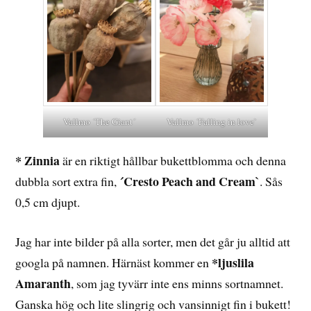
Vallmo ´The Giant´
Vallmo ´Falling in love`
* Zinnia
är en riktigt hållbar bukettblomma och denna
´Cresto Peach and Cream`
dubbla sort extra fin,
. Sås
0,5 cm djupt.
Jag har inte bilder på alla sorter, men det går ju alltid att
*ljuslila
googla på namnen. Härnäst kommer en
Amaranth
, som jag tyvärr inte ens minns sortnamnet.
Ganska hög och lite slingrig och vansinnigt fin i bukett!