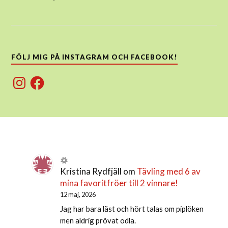
FÖLJ MIG PÅ INSTAGRAM OCH FACEBOOK!
Instagram
Facebook
Kristina Rydfjäll
om
Tävling med 6 av
mina favoritfröer till 2 vinnare!
12 maj, 2026
Jag har bara läst och hört talas om piplöken
men aldrig prövat odla.