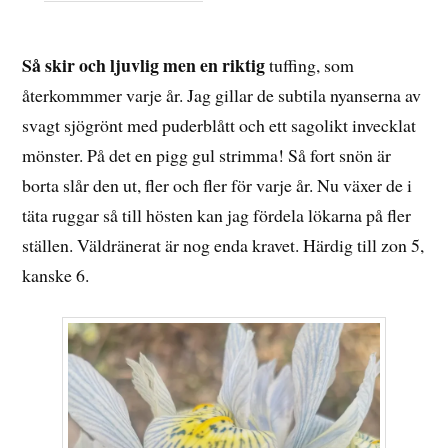
29
APRIL,
2026
Så skir och ljuvlig men en riktig
tuffing, som
återkommmer varje år. Jag gillar de subtila nyanserna av
svagt sjögrönt med puderblått och ett sagolikt invecklat
mönster. På det en pigg gul strimma! Så fort snön är
borta slår den ut, fler och fler för varje år. Nu växer de i
täta ruggar så till hösten kan jag fördela lökarna på fler
ställen. Väldränerat är nog enda kravet. Härdig till zon 5,
kanske 6.