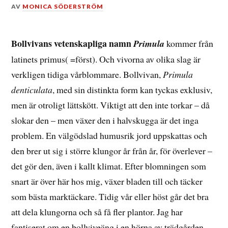
DEN
AV
MONICA SÖDERSTRÖM
24
MAJ,
2026
Bollvivans vetenskapliga namn
Primula
kommer från
latinets primus( =först). Och vivorna av olika slag är
verkligen tidiga vårblommare. Bollvivan,
Primula
denticulata
, med sin distinkta form kan tyckas exklusiv,
men är otroligt lättskött. Viktigt att den inte torkar – då
slokar den – men växer den i halvskugga är det inga
problem. En välgödslad humusrik jord uppskattas och
den brer ut sig i större klungor år från år, för överlever –
det gör den, även i kallt klimat. Efter blomningen som
snart är över här hos mig, växer bladen till och täcker
som bästa marktäckare. Tidig vår eller höst går det bra
att dela klungorna och så få fler plantor. Jag har
fantiserat om en bollviveäng i en hörna av trädgården.