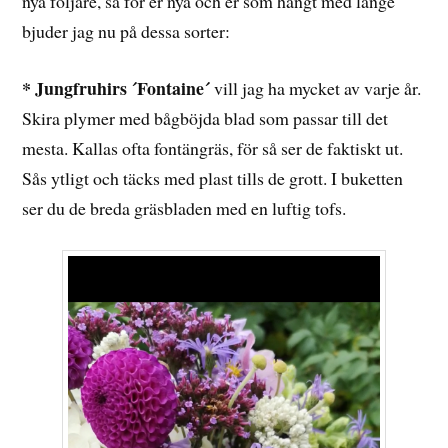
nya följare, så för er nya och er som hängt med länge
bjuder jag nu på dessa sorter:
* Jungfruhirs ´Fontaine´
vill jag ha mycket av varje år.
Skira plymer med bågböjda blad som passar till det
mesta. Kallas ofta fontängräs, för så ser de faktiskt ut.
Sås ytligt och täcks med plast tills de grott. I buketten
ser du de breda gräsbladen med en luftig tofs.