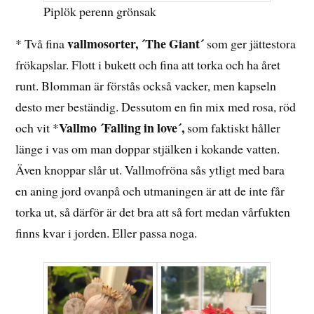
Piplök perenn grönsak
vallmosorter, ´The Giant´
* Två fina
som ger jättestora
frökapslar. Flott i bukett och fina att torka och ha året
runt. Blomman är förstås också vacker, men kapseln
desto mer beständig. Dessutom en fin mix med rosa, röd
Vallmo ´Falling in love´,
och vit *
som faktiskt håller
länge i vas om man doppar stjälken i kokande vatten.
Även knoppar slår ut. Vallmofröna sås ytligt med bara
en aning jord ovanpå och utmaningen är att de inte får
torka ut, så därför är det bra att så fort medan vårfukten
finns kvar i jorden. Eller passa noga.