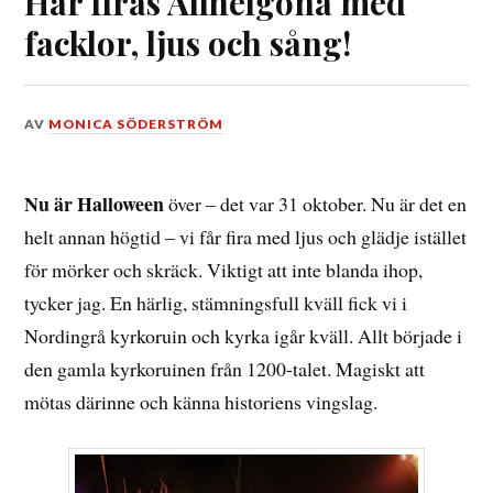
Här firas Allhelgona med
facklor, ljus och sång!
DEN
AV
MONICA SÖDERSTRÖM
3
NOVEMBER,
2019
Nu är Halloween
över – det var 31 oktober. Nu är det en
helt annan högtid – vi får fira med ljus och glädje istället
för mörker och skräck. Viktigt att inte blanda ihop,
tycker jag. En härlig, stämningsfull kväll fick vi i
Nordingrå kyrkoruin och kyrka igår kväll. Allt började i
den gamla kyrkoruinen från 1200-talet. Magiskt att
mötas därinne och känna historiens vingslag.