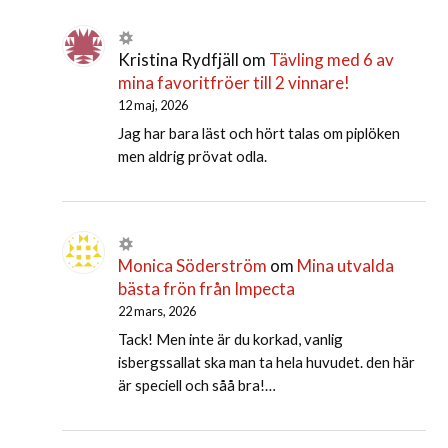
Kristina Rydfjäll
om
Tävling med 6 av
mina favoritfröer till 2 vinnare!
12 maj, 2026
Jag har bara läst och hört talas om piplöken
men aldrig prövat odla.
Monica Söderström
om
Mina utvalda
bästa frön från Impecta
22 mars, 2026
Tack! Men inte är du korkad, vanlig
isbergssallat ska man ta hela huvudet. den här
är speciell och såå bra!…