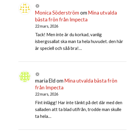
Monica Söderström
om
Mina utvalda
bästa frön från Impecta
22 mars, 2026
Tack! Men inte är du korkad, vanlig
isbergssallat ska man ta hela huvudet. den här
är speciell och såå bra!…
maria Eld
om
Mina utvalda bästa frön
från Impecta
22 mars, 2026
Fint inlägg! Har inte tänkt på det där med den
salladen att ta blad utifrån, trodde man skulle
ta hela…