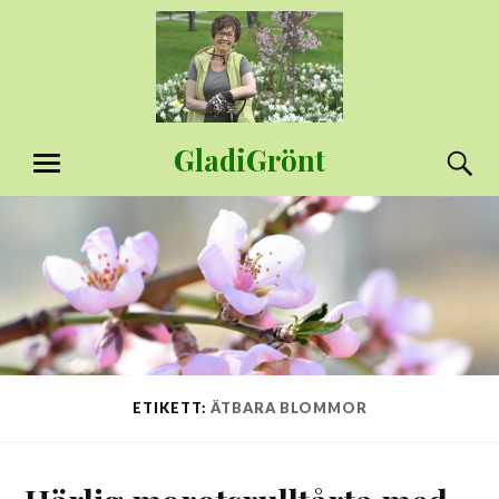
Hoppa
till
innehåll
GladiGrönt
S
MENY
ETIKETT:
ÄTBARA BLOMMOR