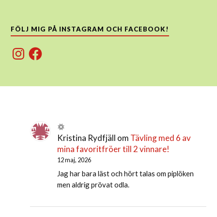
FÖLJ MIG PÅ INSTAGRAM OCH FACEBOOK!
Instagram
Facebook
Kristina Rydfjäll
om
Tävling med 6 av
mina favoritfröer till 2 vinnare!
12 maj, 2026
Jag har bara läst och hört talas om piplöken
men aldrig prövat odla.