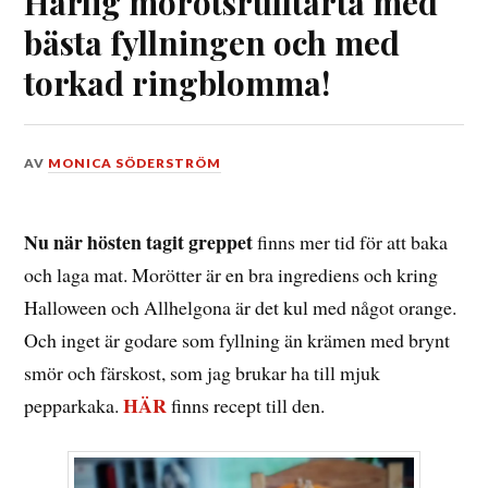
Härlig morotsrulltårta med
bästa fyllningen och med
torkad ringblomma!
DEN
AV
MONICA SÖDERSTRÖM
31
OKTOBER,
2021
Nu när hösten tagit greppet
finns mer tid för att baka
och laga mat. Morötter är en bra ingrediens och kring
Halloween och Allhelgona är det kul med något orange.
Och inget är godare som fyllning än krämen med brynt
smör och färskost, som jag brukar ha till mjuk
HÄR
pepparkaka.
finns recept till den.