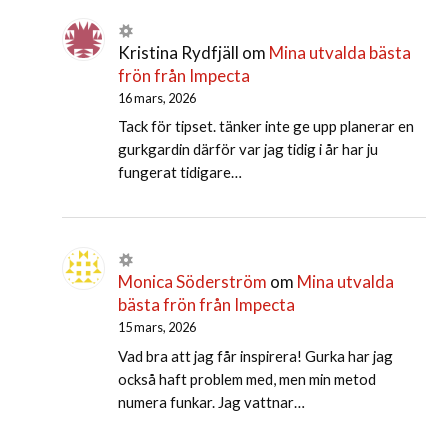
Kristina Rydfjäll
om
Mina utvalda bästa
frön från Impecta
16 mars, 2026
Tack för tipset. tänker inte ge upp planerar en
gurkgardin därför var jag tidig i år har ju
fungerat tidigare…
Monica Söderström
om
Mina utvalda
bästa frön från Impecta
15 mars, 2026
Vad bra att jag får inspirera! Gurka har jag
också haft problem med, men min metod
numera funkar. Jag vattnar…