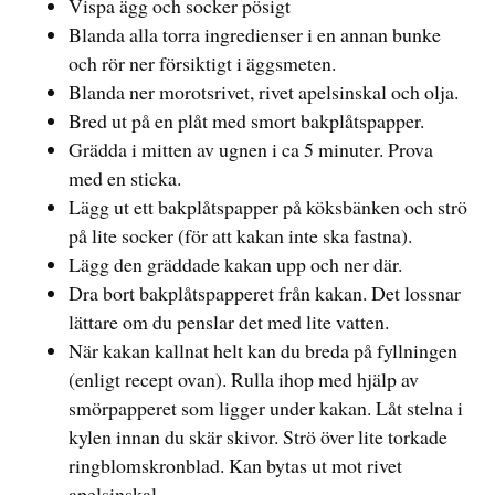
Vispa ägg och socker pösigt
Blanda alla torra ingredienser i en annan bunke
och rör ner försiktigt i äggsmeten.
Blanda ner morotsrivet, rivet apelsinskal och olja.
Bred ut på en plåt med smort bakplåtspapper.
Grädda i mitten av ugnen i ca 5 minuter. Prova
med en sticka.
Lägg ut ett bakplåtspapper på köksbänken och strö
på lite socker (för att kakan inte ska fastna).
Lägg den gräddade kakan upp och ner där.
Dra bort bakplåtspapperet från kakan. Det lossnar
lättare om du penslar det med lite vatten.
När kakan kallnat helt kan du breda på fyllningen
(enligt recept ovan). Rulla ihop med hjälp av
smörpapperet som ligger under kakan. Låt stelna i
kylen innan du skär skivor. Strö över lite torkade
ringblomskronblad. Kan bytas ut mot rivet
apelsinskal.