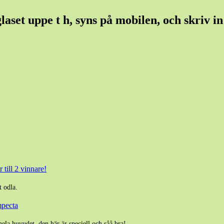
set uppe t h, syns på mobilen, och skriv in e
 till 2 vinnare!
t odla.
mpecta
hela huvudet. den här är speciell och såå bra!…