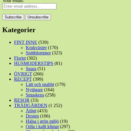
Your email:
Kategorier
FINT INNE
(539)
Krukväxter
(170)
Snittblommor
(323)
Florist
(302)
HUSMODERSTIPS
(81)
Spara
(51)
ÖVRIGT
(266)
RECEPT
(399)
Lätt och snabbt
(179)
Nyttigare
(164)
Smaskens
(258)
RESOR
(33)
TRÄDGÅRDEN
(1 252)
Ätligt
(433)
Design
(106)
Hälsa i grön miljö
(19)
Odla i kallt klimat
(297)