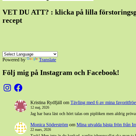
VET DU ATT? : klicka på lilla förstoringsgla
recept
Powered by
Translate
Följ mig på Instagram och Facebook!
Instagram
Facebook
Kristina Rydfjäll
om
Tävling med 6 av mina favoritfröer
12 maj, 2026
Jag har bara läst och hört talas om piplöken men aldrig pröva
Monica Söderström
om
Mina utvalda bästa frön från I
22 mars, 2026
Tack! Men inte är du korkad, vanlig isbergssallat ska man ta 