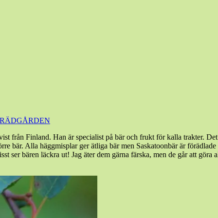
TRÄDGÅRDEN
t från Finland. Han är specialist på bär och frukt för kalla trakter. De
 bär. Alla häggmisplar ger ätliga bär men Saskatoonbär är förädlade fö
 ser bären läckra ut! Jag äter dem gärna färska, men de går att göra allt