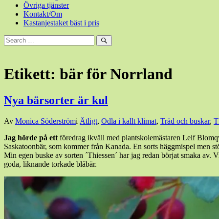
Övriga tjänster
Kontakt/Om
Kastanjestaket bäst i pris
Sök
efter:
Sök
Etikett:
bär för Norrland
Nya bärsorter är kul
Den
Av
Monica Söderström
i
Ätligt
,
Odla i kallt klimat
,
Träd och buskar
,
13
Jag hörde på ett
föredrag ikväll med plantskolemästaren Leif Blomqvis
augusti,
Saskatoonbär, som kommer från Kanada. En sorts häggmispel men större
2015
13
Min egen buske av sorten ´Thiessen´ har jag redan börjat smaka av. Visst
augusti,
goda, liknande torkade blåbär.
2015