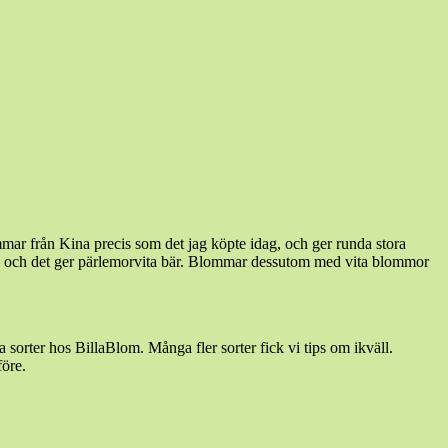
mar från Kina precis som det jag köpte idag, och ger runda stora
övit´ och det ger pärlemorvita bär. Blommar dessutom med vita blommor
 sorter hos BillaBlom. Många fler sorter fick vi tips om ikväll.
före.