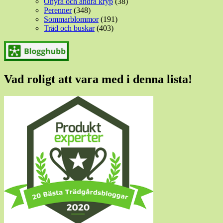
Ohyra och andra kryp
(38)
Perenner
(348)
Sommarblommor
(191)
Träd och buskar
(403)
Vad roligt att vara med i denna lista!