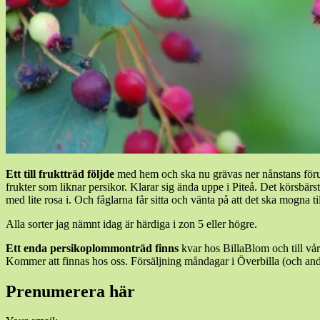
Ett till fruktträd följde
med hem
och ska nu grävas ner nånstans för
frukter som liknar persikor. Klarar sig ända uppe i Piteå. Det körsbä
med lite rosa i. Och fåglarna får sitta och vänta på att det ska mogna til
Alla sorter jag nämnt idag är härdiga i zon 5 eller högre.
Ett enda persikoplommonträd finns
kvar hos BillaBlom och till våre
Kommer att finnas hos oss. Försäljning måndagar i Överbilla (och andr
Prenumerera här