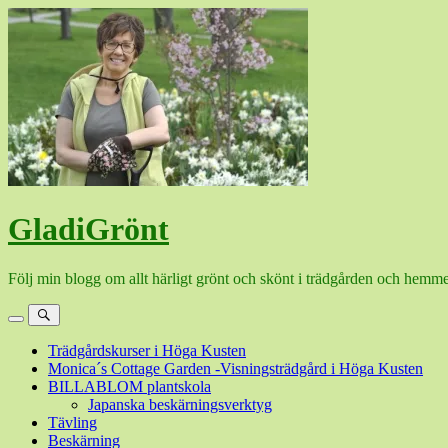
Hoppa
till
innehåll
GladiGrönt
Följ min blogg om allt härligt grönt och skönt i trädgården och hemme
Meny
Sök
Trädgårdskurser i Höga Kusten
Monica´s Cottage Garden -Visningsträdgård i Höga Kusten
BILLABLOM plantskola
Japanska beskärningsverktyg
Tävling
Beskärning