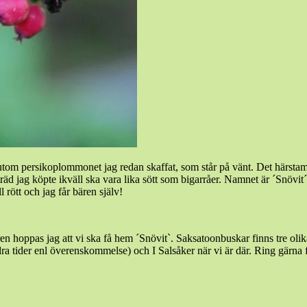
utom persikoplommonet jag redan skaffat, som står på vänt. Det härstam
rsträd jag köpte ikväll ska vara lika sött som bigarråer. Namnet är ´Sn
l rött och jag får bären själv!
n hoppas jag att vi ska få hem ´Snövit`. Saksatoonbuskar finns tre olika
a tider enl överenskommelse) och I Salsåker när vi är där. Ring gärna 