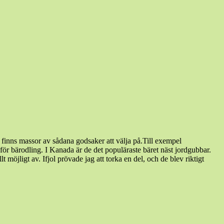
t finns massor av sådana godsaker att välja på.Till exempel
r bärodling. I Kanada är de det populäraste bäret näst jordgubbar.
 möjligt av. Ifjol prövade jag att torka en del, och de blev riktigt