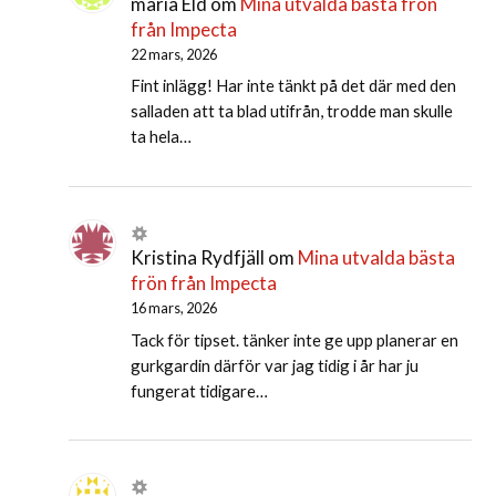
maria Eld
om
Mina utvalda bästa frön
från Impecta
22 mars, 2026
Fint inlägg! Har inte tänkt på det där med den
salladen att ta blad utifrån, trodde man skulle
ta hela…
Kristina Rydfjäll
om
Mina utvalda bästa
frön från Impecta
16 mars, 2026
Tack för tipset. tänker inte ge upp planerar en
gurkgardin därför var jag tidig i år har ju
fungerat tidigare…