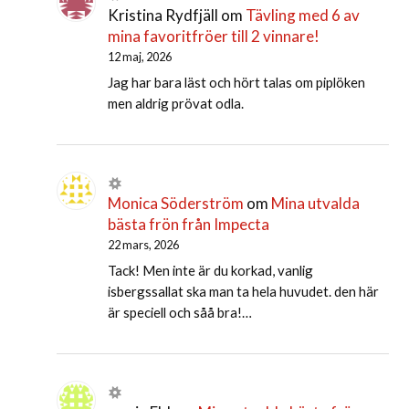
Kristina Rydfjäll
om
Tävling med 6 av
mina favoritfröer till 2 vinnare!
12 maj, 2026
Jag har bara läst och hört talas om piplöken
men aldrig prövat odla.
Monica Söderström
om
Mina utvalda
bästa frön från Impecta
22 mars, 2026
Tack! Men inte är du korkad, vanlig
isbergssallat ska man ta hela huvudet. den här
är speciell och såå bra!…