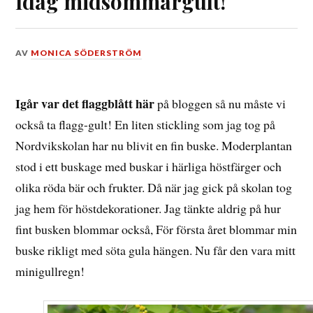
Idag midsommargult!
DEN
AV
MONICA SÖDERSTRÖM
26
JUNI,
2016
Igår var det flaggblått här
på bloggen så nu måste vi
också ta flagg-gult! En liten stickling som jag tog på
Nordvikskolan har nu blivit en fin buske. Moderplantan
stod i ett buskage med buskar i härliga höstfärger och
olika röda bär och frukter. Då när jag gick på skolan tog
jag hem för höstdekorationer. Jag tänkte aldrig på hur
fint busken blommar också, För första året blommar min
buske rikligt med söta gula hängen. Nu får den vara mitt
minigullregn!