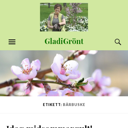
Hoppa
till
innehåll
GladiGrönt
S
MENY
ETIKETT:
BÄRBUSKE