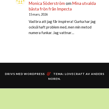
Monica Söderström
om
Mina utvalda
bästa frön från Impecta
15 mars, 2026
Vad bra att jag får inspirera! Gurka har jag
också haft problem med, men min metod
numera funkar. Jag vattnar…
&
DRIVS MED WORDPRESS
TEMA: LOVECRAFT AV
ANDERS
NOREN
.