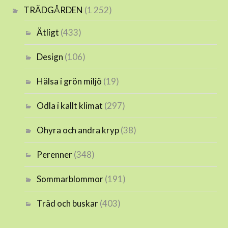
TRÄDGÅRDEN
(1 252)
Ätligt
(433)
Design
(106)
Hälsa i grön miljö
(19)
Odla i kallt klimat
(297)
Ohyra och andra kryp
(38)
Perenner
(348)
Sommarblommor
(191)
Träd och buskar
(403)