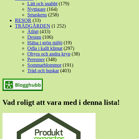
Lätt och snabbt
(179)
Nyttigare
(164)
Smaskens
(258)
RESOR
(33)
TRÄDGÅRDEN
(1 252)
Ätligt
(433)
Design
(106)
Hälsa i grön miljö
(19)
Odla i kallt klimat
(297)
Ohyra och andra kryp
(38)
Perenner
(348)
Sommarblommor
(191)
Träd och buskar
(403)
Vad roligt att vara med i denna lista!