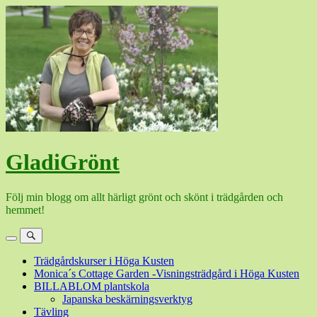
Hoppa
till
innehåll
GladiGrönt
Följ min blogg om allt härligt grönt och skönt i trädgården och
hemmet!
Meny
Sök
Trädgårdskurser i Höga Kusten
Monica´s Cottage Garden -Visningsträdgård i Höga Kusten
BILLABLOM plantskola
Japanska beskärningsverktyg
Tävling