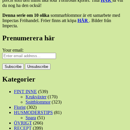
precis som den minst lika söta Törnrosas kjortel. Titta
HÄR
så vill
du nog ha den också!
Denna serie om 10 olika
sommarblommor är ett samarbete med
Impectas Fröhandel. Fröer finns att köpa
HÄR
. Bilder från
Impecta.
Prenumerera här
Your email:
Kategorier
FINT INNE
(539)
Krukväxter
(170)
Snittblommor
(323)
Florist
(302)
HUSMODERSTIPS
(81)
Spara
(51)
ÖVRIGT
(266)
RECEPT
(399)