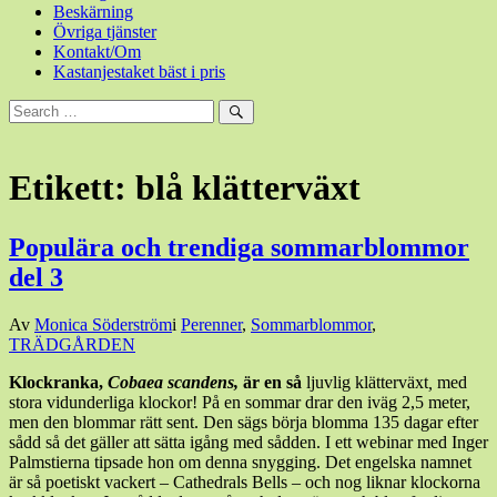
Beskärning
Övriga tjänster
Kontakt/Om
Kastanjestaket bäst i pris
Sök
efter:
Sök
Etikett:
blå klätterväxt
Populära och trendiga sommarblommor
del 3
Den
Av
Monica Söderström
i
Perenner
,
Sommarblommor
,
25
TRÄDGÅRDEN
februari,
Klockranka,
Cobaea scandens,
är en så
ljuvlig klätterväxt
,
med
2015
25
stora vidunderliga klockor! På en sommar drar den iväg 2,5 meter,
februari,
men den blommar rätt sent. Den sägs börja blomma 135 dagar efter
2015
sådd så det gäller att sätta igång med sådden. I ett webinar med Inger
Palmstierna tipsade hon om denna snygging. Det engelska namnet
är så poetiskt vackert – Cathedrals Bells – och nog liknar klockorna