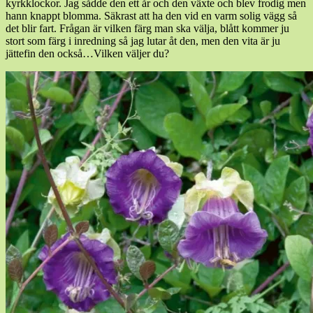
kyrkklockor. Jag sådde den ett år och den växte och blev frodig men
hann knappt blomma. Säkrast att ha den vid en varm solig vägg så
det blir fart. Frågan är vilken färg man ska välja, blått kommer ju
stort som färg i inredning så jag lutar åt den, men den vita är ju
jättefin den också…Vilken väljer du?