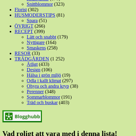
Snittblommor
(323)
Florist
(302)
HUSMODERSTIPS
(81)
Spara
(51)
ÖVRIGT
(266)
RECEPT
(399)
Lätt och snabbt
(179)
Nyttigare
(164)
Smaskens
(258)
RESOR
(33)
TRÄDGÅRDEN
(1 252)
Ätligt
(433)
Design
(106)
Hälsa i grön miljö
(19)
Odla i kallt klimat
(297)
Ohyra och andra kryp
(38)
Perenner
(348)
Sommarblommor
(191)
Träd och buskar
(403)
Vad roligt att vara med i denna lista!