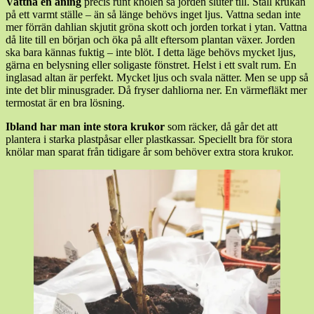
Vattna en aning
precis runt knölen så jorden sluter till. Ställ krukan
på ett varmt ställe – än så länge behövs inget ljus. Vattna sedan inte
mer förrän dahlian skjutit gröna skott och jorden torkat i ytan. Vattna
då lite till en början och öka på allt eftersom plantan växer. Jorden
ska bara kännas fuktig – inte blöt. I detta läge behövs mycket ljus,
gärna en belysning eller soligaste fönstret. Helst i ett svalt rum. En
inglasad altan är perfekt. Mycket ljus och svala nätter. Men se upp så
inte det blir minusgrader. Då fryser dahliorna ner. En värmefläkt mer
termostat är en bra lösning.
Ibland har man inte stora krukor
som räcker, då går det att
plantera i starka plastpåsar eller plastkassar. Speciellt bra för stora
knölar man sparat från tidigare år som behöver extra stora krukor.