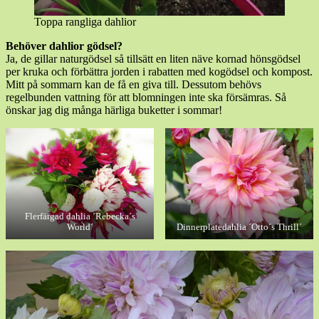
Toppa rangliga dahlior
Behöver dahlior gödsel?
Ja, de gillar naturgödsel så tillsätt en liten näve kornad hönsgödsel
per kruka och förbättra jorden i rabatten med kogödsel och kompost.
Mitt på sommarn kan de få en giva till. Dessutom behövs
regelbunden vattning för att blomningen inte ska försämras. Så
önskar jag dig många härliga buketter i sommar!
Flerfärgad dahlia ´Rebecka´s
World´
Dinnerplatedahlia ´Otto´s Thrill´