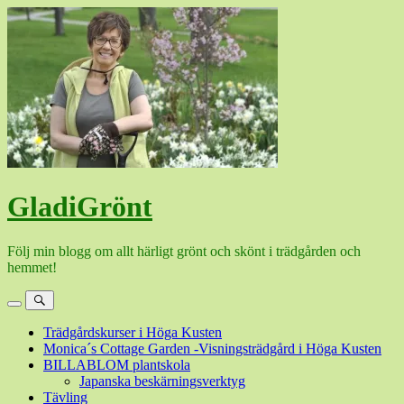
Hoppa
till
innehåll
GladiGrönt
Följ min blogg om allt härligt grönt och skönt i trädgården och
hemmet!
Meny
Sök
Trädgårdskurser i Höga Kusten
Monica´s Cottage Garden -Visningsträdgård i Höga Kusten
BILLABLOM plantskola
Japanska beskärningsverktyg
Tävling