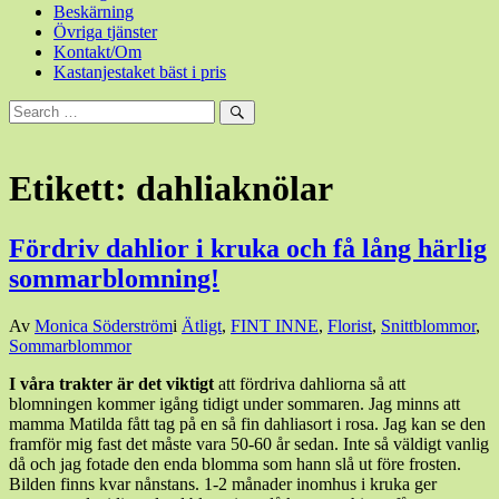
Beskärning
Övriga tjänster
Kontakt/Om
Kastanjestaket bäst i pris
Sök
efter:
Sök
Etikett:
dahliaknölar
Fördriv dahlior i kruka och få lång härlig
sommarblomning!
Den
Av
Monica Söderström
i
Ätligt
,
FINT INNE
,
Florist
,
Snittblommor
,
9
Sommarblommor
april,
I våra trakter är det viktigt
att fördriva dahliorna så att
2021
9
blomningen kommer igång tidigt under sommaren. Jag minns att
april,
mamma Matilda fått tag på en så fin dahliasort i rosa. Jag kan se den
2021
framför mig fast det måste vara 50-60 år sedan. Inte så väldigt vanlig
då och jag fotade den enda blomma som hann slå ut före frosten.
Bilden finns kvar nånstans. 1-2 månader inomhus i kruka ger