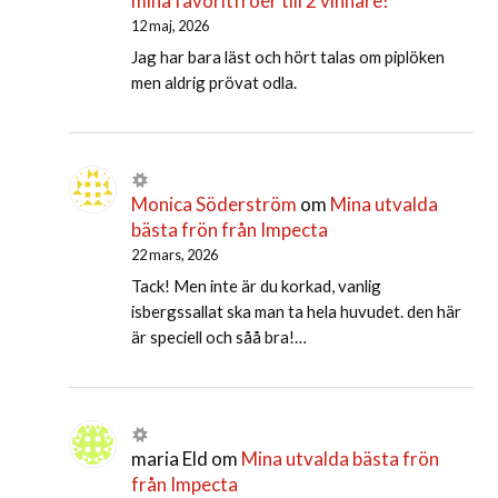
mina favoritfröer till 2 vinnare!
12 maj, 2026
Jag har bara läst och hört talas om piplöken
men aldrig prövat odla.
Monica Söderström
om
Mina utvalda
bästa frön från Impecta
22 mars, 2026
Tack! Men inte är du korkad, vanlig
isbergssallat ska man ta hela huvudet. den här
är speciell och såå bra!…
maria Eld
om
Mina utvalda bästa frön
från Impecta