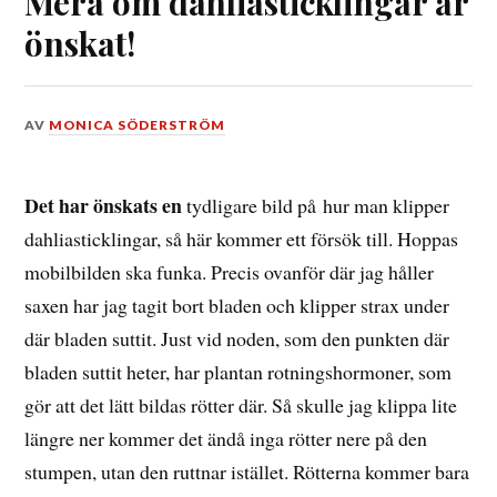
Mera om dahliasticklingar är
önskat!
DEN
AV
MONICA SÖDERSTRÖM
21
APRIL,
2016
Det har önskats en
tydligare bild på hur man klipper
dahliasticklingar, så här kommer ett försök till. Hoppas
mobilbilden ska funka. Precis ovanför där jag håller
saxen har jag tagit bort bladen och klipper strax under
där bladen suttit. Just vid noden, som den punkten där
bladen suttit heter, har plantan rotningshormoner, som
gör att det lätt bildas rötter där. Så skulle jag klippa lite
längre ner kommer det ändå inga rötter nere på den
stumpen, utan den ruttnar istället. Rötterna kommer bara