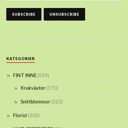
KATEGORIER
FINT INNE
(539)
Krukväxter
(170)
Snittblommor
(323)
Florist
(302)