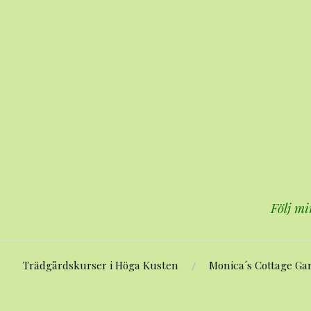
Hoppa
till
innehåll
Följ mi
Trädgårdskurser i Höga Kusten
Monica´s Cottage Ga