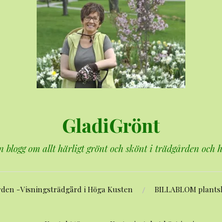
GladiGrönt
n blogg om allt härligt grönt och skönt i trädgården och
rden -Visningsträdgård i Höga Kusten
BILLABLOM plants