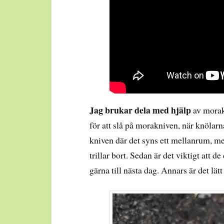
Jag brukar dela med hjälp
av morak
för att slå på morakniven, när knölarn
kniven där det syns ett mellanrum, men
trillar bort. Sedan är det viktigt att de
gärna till nästa dag. Annars är det lätt 