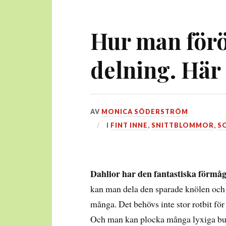
Hur man förö
delning. Här 
DEN
AV
MONICA SÖDERSTRÖM
13
I
FINT INNE
,
SNITTBLOMMOR
,
S
APRIL,
2025
Dahlior har den fantastiska förmå
kan man dela den sparade knölen och få
många. Det behövs inte stor rotbit fö
Och man kan plocka många lyxiga buk