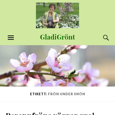
Hoppa
till
innehåll
GladiGrönt
S
MENY
ETIKETT:
FRÖN UNDER SNÖN