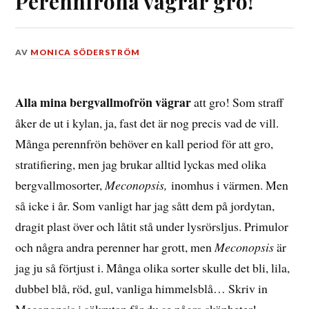
Perennfröna vägrar gro!
DEN
AV
MONICA SÖDERSTRÖM
3
MARS,
2016
Alla mina bergvallmofrön vägrar
att gro! Som straff
åker de ut i kylan, ja, fast det är nog precis vad de vill.
Många perennfrön behöver en kall period för att gro,
stratifiering, men jag brukar alltid lyckas med olika
bergvallmosorter,
Meconopsis,
inomhus i värmen. Men
så icke i år. Som vanligt har jag sått dem på jordytan,
dragit plast över och låtit stå under lysrörsljus. Primulor
och några andra perenner har grott, men
Meconopsis
är
jag ju så förtjust i. Många olika sorter skulle det bli, lila,
dubbel blå, röd, gul, vanliga himmelsblå… Skriv in
Meconopsis i sökrutan får du se några skönheter!