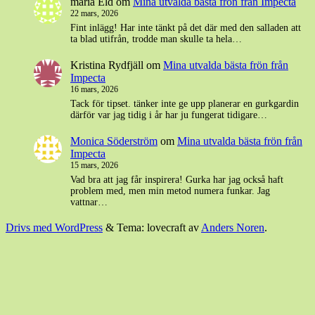
maria Eld
om
Mina utvalda bästa frön från Impecta
22 mars, 2026
Fint inlägg! Har inte tänkt på det där med den salladen att
ta blad utifrån, trodde man skulle ta hela…
Kristina Rydfjäll
om
Mina utvalda bästa frön från
Impecta
16 mars, 2026
Tack för tipset. tänker inte ge upp planerar en gurkgardin
därför var jag tidig i år har ju fungerat tidigare…
Monica Söderström
om
Mina utvalda bästa frön från
Impecta
15 mars, 2026
Vad bra att jag får inspirera! Gurka har jag också haft
problem med, men min metod numera funkar. Jag
vattnar…
Drivs med WordPress
&
Tema: lovecraft av
Anders Noren
.