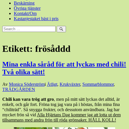
Beskärning
Övriga tjänster
Kontakt/Om
Kastanjestaket bäst i pris
Sök
efter:
Sök
Etikett:
frösåddd
Mina enkla såråd för att lyckas med chili!
Två olika sätt!
Den
Av
Monica Söderström
i
Ätligt
,
Krukväxter
,
Sommarblommor
,
28
TRÄDGÅRDEN
januari,
Chili kan vara trög att gro
, men på mitt sätt lyckas det alltid, är
2024
7
enkelt, och går fort. Fröna tog jag vara på i höstas, från mina fina
april,
“chiliträd”. Så snygga frukter, och dessutom användbara. Jag har
2024
mycket frön så vid
Alla Hjärtans Dag kommer jag att lotta ut dem
tillsammans med andra frön till röda grönsaker. HÅLL KOLL!