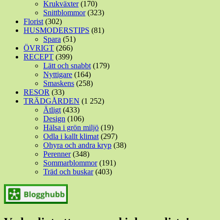
Krukväxter
(170)
Snittblommor
(323)
Florist
(302)
HUSMODERSTIPS
(81)
Spara
(51)
ÖVRIGT
(266)
RECEPT
(399)
Lätt och snabbt
(179)
Nyttigare
(164)
Smaskens
(258)
RESOR
(33)
TRÄDGÅRDEN
(1 252)
Ätligt
(433)
Design
(106)
Hälsa i grön miljö
(19)
Odla i kallt klimat
(297)
Ohyra och andra kryp
(38)
Perenner
(348)
Sommarblommor
(191)
Träd och buskar
(403)