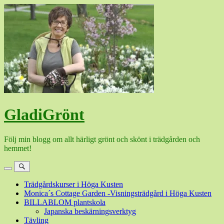
Hoppa
till
innehåll
GladiGrönt
Följ min blogg om allt härligt grönt och skönt i trädgården och
hemmet!
Meny
Sök
Trädgårdskurser i Höga Kusten
Monica´s Cottage Garden -Visningsträdgård i Höga Kusten
BILLABLOM plantskola
Japanska beskärningsverktyg
Tävling