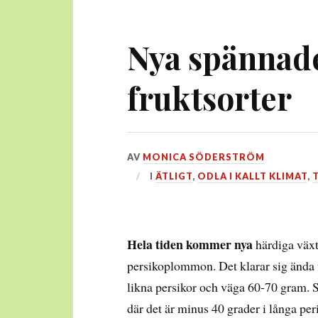
Nya spännad
fruktsorter
DEN
AV
MONICA SÖDERSTRÖM
18
I
ÄTLIGT
,
ODLA I KALLT KLIMAT
,
SEPTEMBER,
2015
Hela tiden kommer nya
härdiga växte
persikoplommon. Det klarar sig ända 
likna persikor och väga 60-70 gram. 
där det är minus 40 grader i långa per