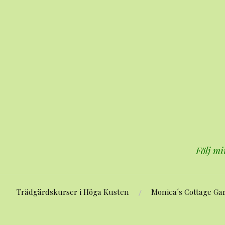
Hoppa
till
innehåll
Följ mi
Trädgårdskurser i Höga Kusten
Monica´s Cottage Ga