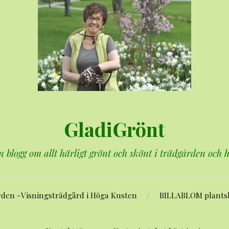
GladiGrönt
n blogg om allt härligt grönt och skönt i trädgården och
rden -Visningsträdgård i Höga Kusten
BILLABLOM plants