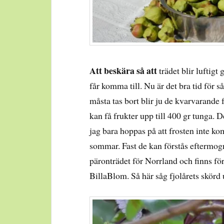
Att beskära så att
trädet blir luftigt
får komma till. Nu är det bra tid för
måsta tas bort blir ju de kvarvarande
kan få frukter upp till 400 gr tunga. D
jag bara hoppas på att frosten inte k
sommar. Fast de kan förstås eftermog
päronträdet för Norrland och finns fö
BillaBlom. Så här såg fjolårets skörd 