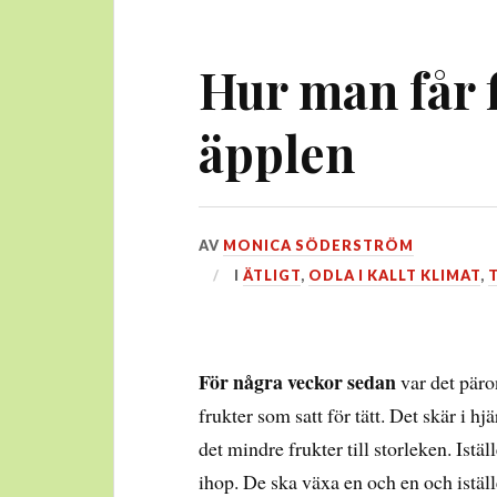
Hur man får 
äpplen
DEN
AV
MONICA SÖDERSTRÖM
31
I
ÄTLIGT
,
ODLA I KALLT KLIMAT
,
AUGUSTI,
2015
För några veckor sedan
var det päron
frukter som satt för tätt. Det skär i hj
det mindre frukter till storleken. Istäl
ihop. De ska växa en och en och iställe