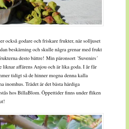
 ger också godare och friskare frukter, när solljuset
 sådan beskärning och skulle några grenar med frukt
 frukterna desto bättre! Min päronsort ´Suvenirs´
e liknar affärens Anjou och är lika goda. I år får
ommer tidigt så de hinner mogna denna kalla
na inomhus. Trädet är det bästa härdiga
rstås hos BillaBlom. Öppettider finns under fliken
ut!