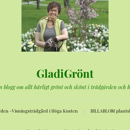
GladiGrönt
n blogg om allt härligt grönt och skönt i trädgården och
rden -Visningsträdgård i Höga Kusten
BILLABLOM plants