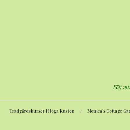
Hoppa
till
innehåll
Följ mi
Trädgårdskurser i Höga Kusten
Monica´s Cottage Ga