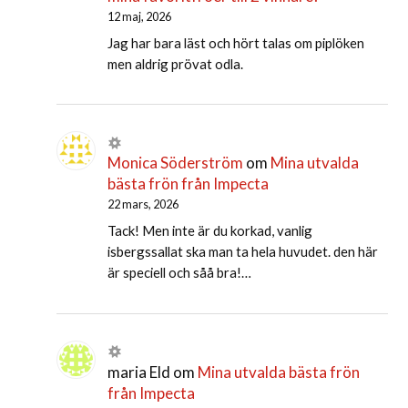
12 maj, 2026
Jag har bara läst och hört talas om piplöken
men aldrig prövat odla.
Monica Söderström
om
Mina utvalda
bästa frön från Impecta
22 mars, 2026
Tack! Men inte är du korkad, vanlig
isbergssallat ska man ta hela huvudet. den här
är speciell och såå bra!…
maria Eld
om
Mina utvalda bästa frön
från Impecta