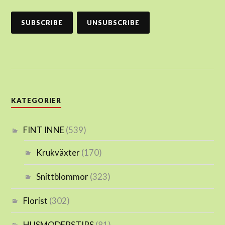
KATEGORIER
FINT INNE
(539)
Krukväxter
(170)
Snittblommor
(323)
Florist
(302)
HUSMODERSTIPS
(81)