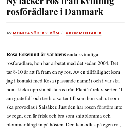
Ny läcker ros från kvinnlig
rosförädlare i Danmark
DEN
AV
MONICA SÖDERSTRÖM
4 KOMMENTARER
24
FEBRUARI,
2016
Rosa Eskelund är världens
enda kvinnliga
rosförädlare, hon har arbetat med det sedan 2004. Det
tar 8-10 år att få fram en ny ros. Av en tillfällighet kom
jag i kontakt med Rosa (passande namn!) och i vår ska
hon skicka upp sin bästa ros från Plant´n´relax-serien ´I
am grateful´ och tre bra sorter till som hon valt ut som
ska provodlas i Salsåker. Just den här rosen förstörs inte
av regn, den är frisk och bra som snittblomma och
blommar långt in på hösten. Den kan odlas på egen rot,