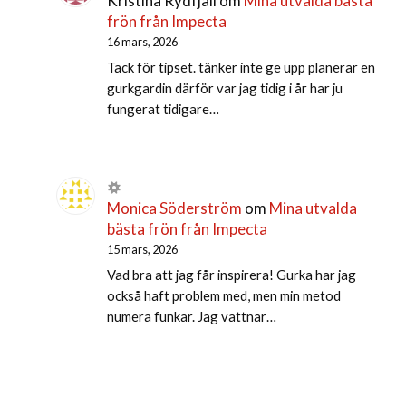
Kristina Rydfjäll
om
Mina utvalda bästa
frön från Impecta
16 mars, 2026
Tack för tipset. tänker inte ge upp planerar en
gurkgardin därför var jag tidig i år har ju
fungerat tidigare…
Monica Söderström
om
Mina utvalda
bästa frön från Impecta
15 mars, 2026
Vad bra att jag får inspirera! Gurka har jag
också haft problem med, men min metod
numera funkar. Jag vattnar…