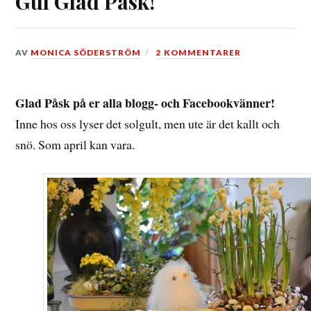
Gul Glad Påsk!
DEN
AV
MONICA SÖDERSTRÖM
2 KOMMENTARER
15
APRIL,
2017
Glad Påsk på er alla blogg- och Facebookvänner!
Inne hos oss lyser det solgult, men ute är det kallt och
snö. Som april kan vara.