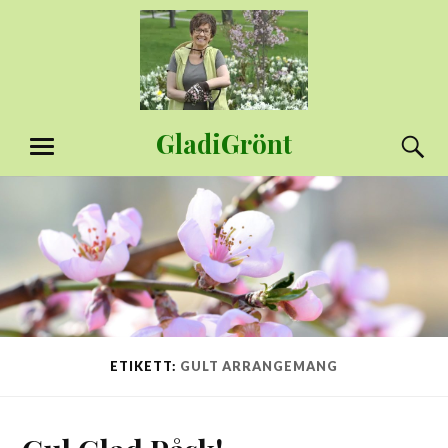
Hoppa
till
innehåll
GladiGrönt
S
MENY
ETIKETT:
GULT ARRANGEMANG