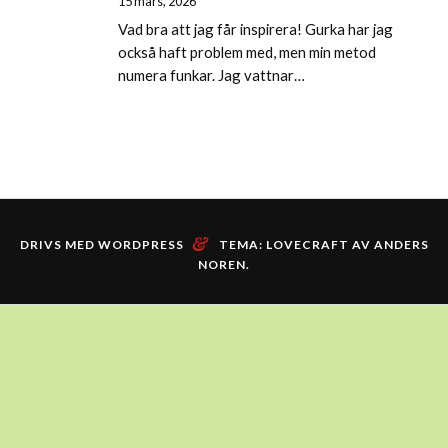
15 mars, 2026
Vad bra att jag får inspirera! Gurka har jag
också haft problem med, men min metod
numera funkar. Jag vattnar…
&
DRIVS MED WORDPRESS
TEMA: LOVECRAFT AV
ANDERS
NOREN
.