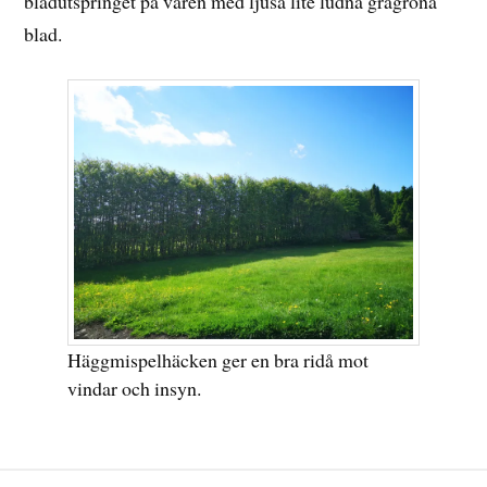
bladutspringet på våren med ljusa lite ludna grågröna
blad.
Häggmispelhäcken ger en bra ridå mot
vindar och insyn.