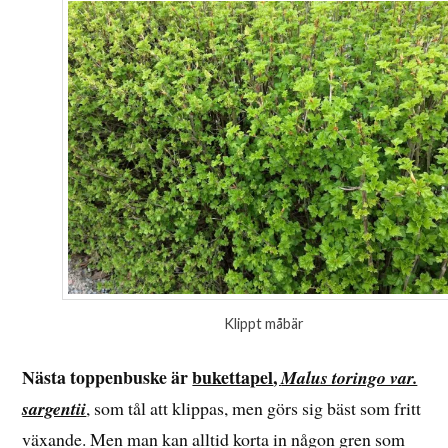
Klippt måbär
Nästa toppenbuske är
bukettapel
,
Malus toringo var.
sargentii
, som tål att klippas, men görs sig bäst som fritt
växande. Men man kan alltid korta in någon gren som