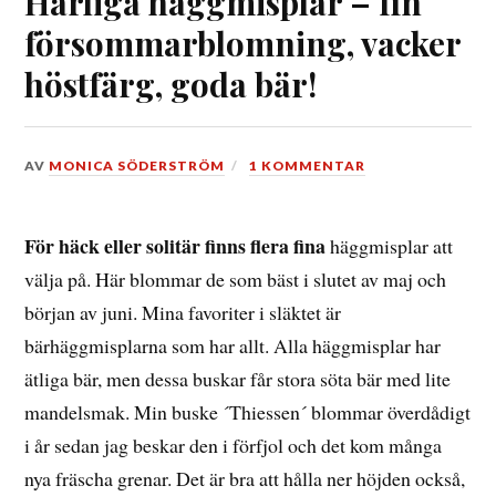
Härliga häggmisplar – fin
försommarblomning, vacker
höstfärg, goda bär!
DEN
AV
MONICA SÖDERSTRÖM
1 KOMMENTAR
8
JUNI,
2021
För häck eller solitär finns flera fina
häggmisplar att
välja på. Här blommar de som bäst i slutet av maj och
början av juni. Mina favoriter i släktet är
bärhäggmisplarna som har allt. Alla häggmisplar har
ätliga bär, men dessa buskar får stora söta bär med lite
mandelsmak. Min buske ´Thiessen´ blommar överdådigt
i år sedan jag beskar den i förfjol och det kom många
nya fräscha grenar. Det är bra att hålla ner höjden också,