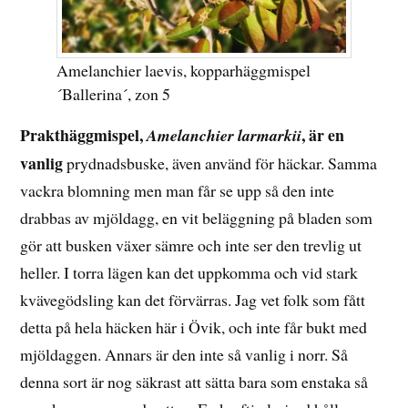
Amelanchier laevis, kopparhäggmispel
´Ballerina´, zon 5
Prakthäggmispel,
, är en
Amelanchier larmarkii
vanlig
prydnadsbuske, även använd för häckar. Samma
vackra blomning men man får se upp så den inte
drabbas av mjöldagg, en vit beläggning på bladen som
gör att busken växer sämre och inte ser den trevlig ut
heller. I torra lägen kan det uppkomma och vid stark
kvävegödsling kan det förvärras. Jag vet folk som fått
detta på hela häcken här i Övik, och inte får bukt med
mjöldaggen. Annars är den inte så vanlig i norr. Så
denna sort är nog säkrast att sätta bara som enstaka så