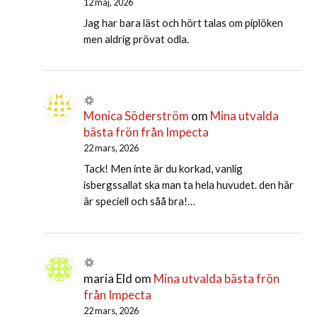
12 maj, 2026
Jag har bara läst och hört talas om piplöken
men aldrig prövat odla.
Monica Söderström
om
Mina utvalda
bästa frön från Impecta
22 mars, 2026
Tack! Men inte är du korkad, vanlig
isbergssallat ska man ta hela huvudet. den här
är speciell och såå bra!…
maria Eld
om
Mina utvalda bästa frön
från Impecta
22 mars, 2026