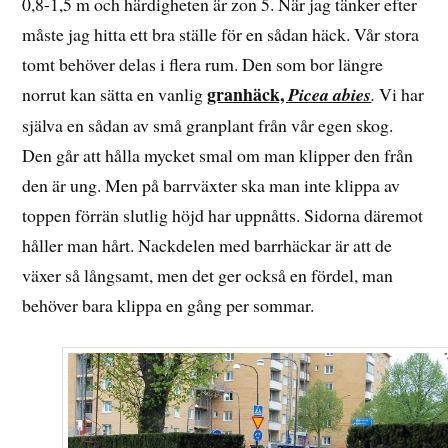
0,8-1,5 m och härdigheten är zon 5. När jag tänker efter
måste jag hitta ett bra ställe för en sådan häck. Vår stora
tomt behöver delas i flera rum. Den som bor längre
granhäck,
norrut kan sätta en vanlig
Picea abies
.
Vi har
själva en sådan av små granplant från vår egen skog.
Den går att hålla mycket smal om man klipper den från
den är ung. Men på barrväxter ska man inte klippa av
toppen förrän slutlig höjd har uppnåtts. Sidorna däremot
håller man hårt. Nackdelen med barrhäckar är att de
växer så långsamt, men det ger också en fördel, man
behöver bara klippa en gång per sommar.