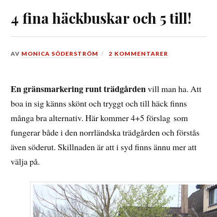
4 fina häckbuskar och 5 till!
DEN
AV
MONICA SÖDERSTRÖM
2 KOMMENTARER
25
APRIL,
2017
En gränsmarkering runt trädgården
vill man ha. Att
boa in sig känns skönt och tryggt och till häck finns
många bra alternativ. Här kommer 4+5 förslag som
fungerar både i den norrländska trädgården och förstås
även söderut. Skillnaden är att i syd finns ännu mer att
välja på.