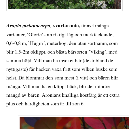
svartaronia
,
Aronia melanocarpa,
finns i många
varianter, ´Glorie´som riktigt låg och marktäckande,
0,6-0,8 m, `Hugin´, meterhög, den utan sortnamn, som
blir 1,5-2m oklippt, och bästa bärsorten ´Viking´, med
samma höjd. Vill man ha mycket bär (de är bland de
nyttigaste) får häcken växa fritt som vilken buske som
helst. Då blommar den som mest (i vitt) och bären blir
många. Vill man ha en klippt häck, blir det mindre
mängd av bären. Aronians knalliga höstfärg är ett extra
plus och härdigheten som är till zon 6.