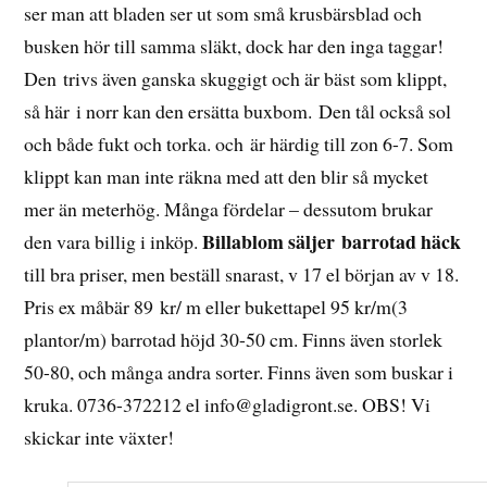
ser man att bladen ser ut som små krusbärsblad och
busken hör till samma släkt, dock har den inga taggar!
Den trivs även ganska skuggigt och är bäst som klippt,
så här i norr kan den ersätta buxbom. Den tål också sol
och både fukt och torka. och är härdig till zon 6-7. Som
klippt kan man inte räkna med att den blir så mycket
mer än meterhög. Många fördelar – dessutom brukar
Billablom säljer
barrotad häck
den vara billig i inköp.
till bra priser, men beställ snarast, v 17 el början av v 18.
Pris ex måbär 89 kr/ m eller bukettapel 95 kr/m(3
plantor/m) barrotad höjd 30-50 cm. Finns även storlek
50-80, och många andra sorter. Finns även som buskar i
kruka. 0736-372212 el info@gladigront.se. OBS! Vi
skickar inte växter!