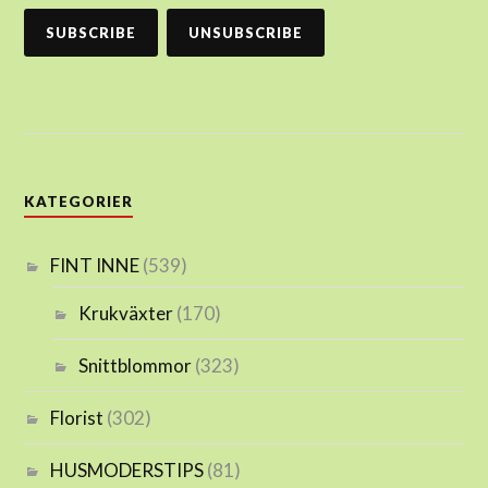
KATEGORIER
FINT INNE
(539)
Krukväxter
(170)
Snittblommor
(323)
Florist
(302)
HUSMODERSTIPS
(81)