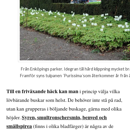
Från Enköpings parker. Idegran tål hård klippning mycket br
Framför syns tulpanen ´Purissima´som återkommer år från å
Till en friväxande häck kan man
i princip välja vilka
lövbärande buskar som helst. De behöver inte stå på rad,
utan kan grupperas i böljande buskage, gärna med olika
Syren, smultronschersmin, benved och
höjder.
smällspirea
(finns i olika bladfärger) är några av de