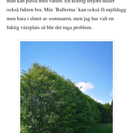
man kan passa med vatten. En kraftig lerjord håller
också fukten bra. Min ´Ballerina´ kan också få mjöldagg
men bara i slutet av sommaren, men jag har valt en
fuktig växtplats så blir det inga problem.