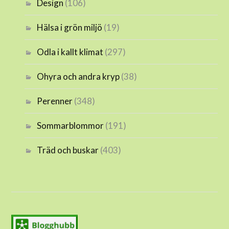
Design
(106)
Hälsa i grön miljö
(19)
Odla i kallt klimat
(297)
Ohyra och andra kryp
(38)
Perenner
(348)
Sommarblommor
(191)
Träd och buskar
(403)