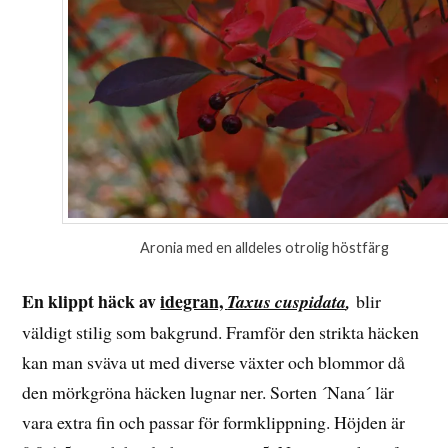
Aronia med en alldeles otrolig höstfärg
En klippt häck av
idegran,
Taxus cuspidata
,
blir
väldigt stilig som bakgrund. Framför den strikta häcken
kan man sväva ut med diverse växter och blommor då
den mörkgröna häcken lugnar ner. Sorten ´Nana´ lär
vara extra fin och passar för formklippning. Höjden är