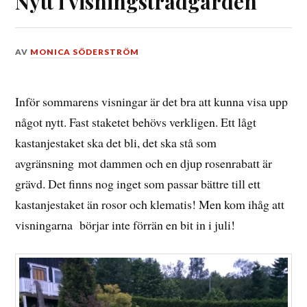
Nytt i visningsträdgården
DEN
AV
MONICA SÖDERSTRÖM
12
JUNI,
2016
Inför sommarens visningar är det bra att kunna visa upp
något nytt. Fast staketet behövs verkligen. Ett lågt
kastanjestaket ska det bli, det ska stå som
avgränsning mot dammen och en djup rosenrabatt är
grävd. Det finns nog inget som passar bättre till ett
kastanjestaket än rosor och klematis! Men kom ihåg att
visningarna börjar inte förrän en bit in i juli!