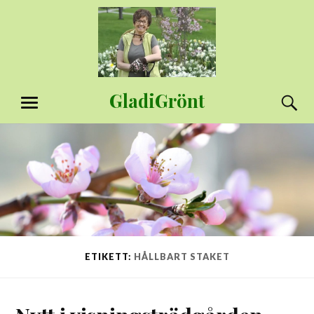
Hoppa
till
innehåll
GladiGrönt
S
MENY
ETIKETT:
HÅLLBART STAKET