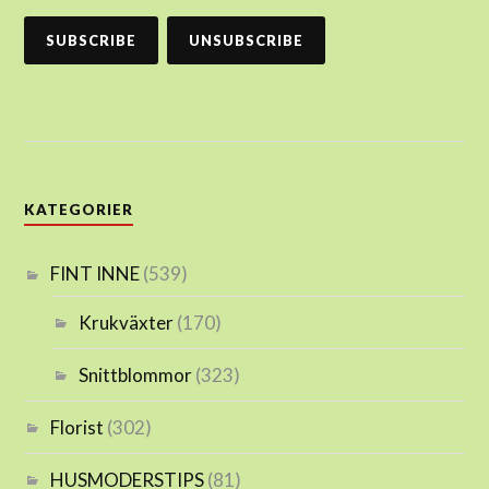
KATEGORIER
FINT INNE
(539)
Krukväxter
(170)
Snittblommor
(323)
Florist
(302)
HUSMODERSTIPS
(81)