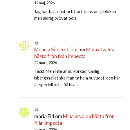
12 maj, 2026
Jag har bara läst och hört talas om piplöken
men aldrig prövat odla.
Monica Söderström
om
Mina utvalda
bästa frön från Impecta
22 mars, 2026
Tack! Men inte är du korkad, vanlig
isbergssallat ska man ta hela huvudet. den här
är speciell och såå bra!…
maria Eld
om
Mina utvalda bästa frön
från Impecta
22 mars, 2026