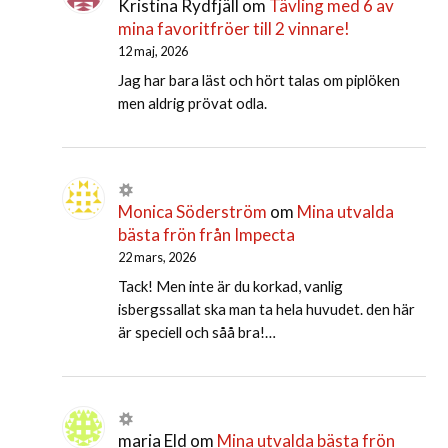
Kristina Rydfjäll
om
Tävling med 6 av
mina favoritfröer till 2 vinnare!
12 maj, 2026
Jag har bara läst och hört talas om piplöken
men aldrig prövat odla.
Monica Söderström
om
Mina utvalda
bästa frön från Impecta
22 mars, 2026
Tack! Men inte är du korkad, vanlig
isbergssallat ska man ta hela huvudet. den här
är speciell och såå bra!…
maria Eld
om
Mina utvalda bästa frön