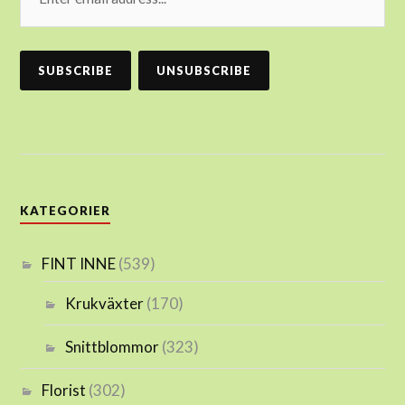
KATEGORIER
FINT INNE
(539)
Krukväxter
(170)
Snittblommor
(323)
Florist
(302)