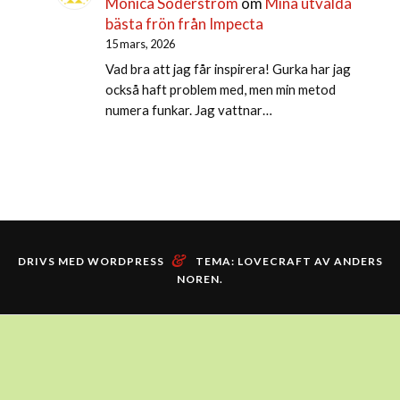
Monica Söderström
om
Mina utvalda
bästa frön från Impecta
15 mars, 2026
Vad bra att jag får inspirera! Gurka har jag
också haft problem med, men min metod
numera funkar. Jag vattnar…
&
DRIVS MED WORDPRESS
TEMA: LOVECRAFT AV
ANDERS
NOREN
.