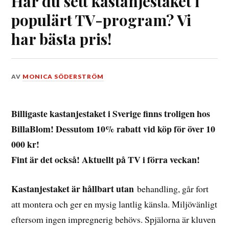
Har du sett kastanjestaket i
populärt TV-program? Vi
har bästa pris!
DEN
AV
MONICA SÖDERSTRÖM
22
JULI,
2018
Billigaste kastanjestaket i Sverige finns troligen hos
BillaBlom! Dessutom 10% rabatt vid köp för över 10
000 kr!
Fint är det också! Aktuellt på TV i förra veckan!
Kastanjestaket är hållbart utan
behandling, går fort
att montera och ger en mysig lantlig känsla. Miljövänligt
eftersom ingen impregnerig behövs. Spjälorna är kluven