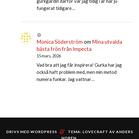
gurkgardin därför var jag tidig i år har ju
fungerat tidigare…
Monica Söderström
om
Mina utvalda
bästa frön från Impecta
15 mars, 2026
Vad bra att jag får inspirera! Gurka har jag
också haft problem med, men min metod
numera funkar. Jag vattnar…
&
DRIVS MED WORDPRESS
TEMA: LOVECRAFT AV
ANDERS
NOREN
.