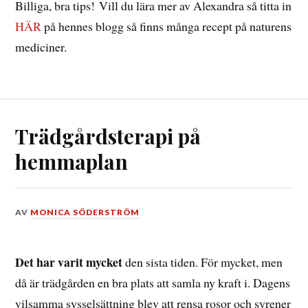
Billiga, bra tips! Vill du lära mer av Alexandra så titta in
HÄR
på hennes blogg så finns många recept på naturens
mediciner.
Trädgårdsterapi på
hemmaplan
DEN
AV
MONICA SÖDERSTRÖM
17
JULI,
2017
Det har varit mycket
den sista tiden. För mycket, men
då är trädgården en bra plats att samla ny kraft i. Dagens
vilsamma sysselsättning blev att rensa rosor och syrener