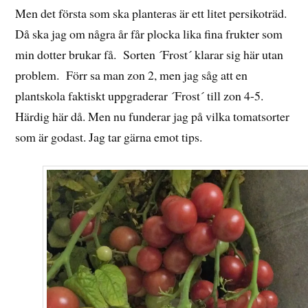
Men det första som ska planteras är ett litet persikoträd.
Då ska jag om några år får plocka lika fina frukter som
min dotter brukar få. Sorten ´Frost´ klarar sig här utan
problem. Förr sa man zon 2, men jag såg att en
plantskola faktiskt uppgraderar ´Frost´ till zon 4-5.
Härdig här då. Men nu funderar jag på vilka tomatsorter
som är godast. Jag tar gärna emot tips.