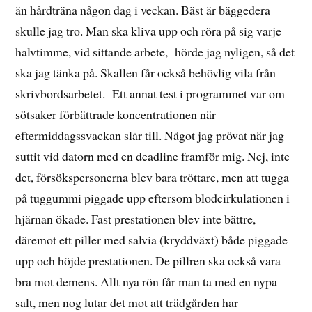
än hårdträna någon dag i veckan. Bäst är bäggedera
skulle jag tro. Man ska kliva upp och röra på sig varje
halvtimme, vid sittande arbete, hörde jag nyligen, så det
ska jag tänka på. Skallen får också behövlig vila från
skrivbordsarbetet. Ett annat test i programmet var om
sötsaker förbättrade koncentrationen när
eftermiddagssvackan slår till. Något jag prövat när jag
suttit vid datorn med en deadline framför mig. Nej, inte
det, försökspersonerna blev bara tröttare, men att tugga
på tuggummi piggade upp eftersom blodcirkulationen i
hjärnan ökade. Fast prestationen blev inte bättre,
däremot ett piller med salvia (kryddväxt) både piggade
upp och höjde prestationen. De pillren ska också vara
bra mot demens. Allt nya rön får man ta med en nypa
salt, men nog lutar det mot att trädgården har