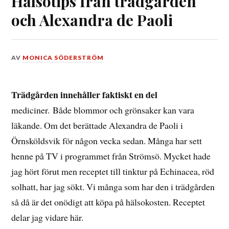
Hälsotips från trädgården
och Alexandra de Paoli
DEN
AV
MONICA SÖDERSTRÖM
1
MAJ,
2018
Trädgården innehåller faktiskt en del
mediciner. Både blommor och grönsaker kan vara
läkande. Om det berättade Alexandra de Paoli i
Örnsköldsvik för någon vecka sedan. Många har sett
henne på TV i programmet från Strömsö. Mycket hade
jag hört förut men receptet till tinktur på Echinacea, röd
solhatt, har jag sökt. Vi många som har den i trädgården
så då är det onödigt att köpa på hälsokosten. Receptet
delar jag vidare här.