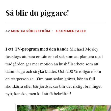
Så blir du piggare!
DEN
AV
MONICA SÖDERSTRÖM
4 KOMMENTARER
12
JANUARI,
2017
I ett TV-program med den kände
Michael Mosley
fastslogs att bara en sån enkel sak som att plantera ute i
trädgården ger mer motion än hushållsarbete som att
dammsuga och stryka kläder. Och 200 % roligare som
en testperson sa. Om man sedan gräver, kör en full
skottkärra eller bär jordsäckar blir det riktigt bra. Inget
nytt, kanske, men kul att få bekräftat!