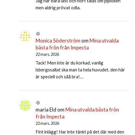
Jag har bara läst och hört talas om piplöken
men aldrig prövat odla.
Monica Söderström
om
Mina utvalda
bästa frön från Impecta
22 mars, 2026
Tack! Men inte är du korkad, vanlig
isbergssallat ska man ta hela huvudet. den här
är speciell och såå bra!…
maria Eld
om
Mina utvalda bästa frön
från Impecta
22 mars, 2026
Fint inlägg! Har inte tänkt på det där med den