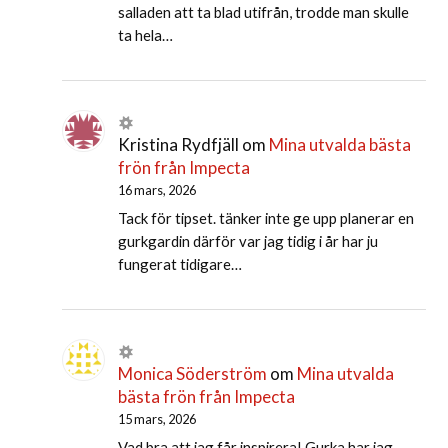
salladen att ta blad utifrån, trodde man skulle
ta hela…
Kristina Rydfjäll
om
Mina utvalda bästa
frön från Impecta
16 mars, 2026
Tack för tipset. tänker inte ge upp planerar en
gurkgardin därför var jag tidig i år har ju
fungerat tidigare…
Monica Söderström
om
Mina utvalda
bästa frön från Impecta
15 mars, 2026
Vad bra att jag får inspirera! Gurka har jag