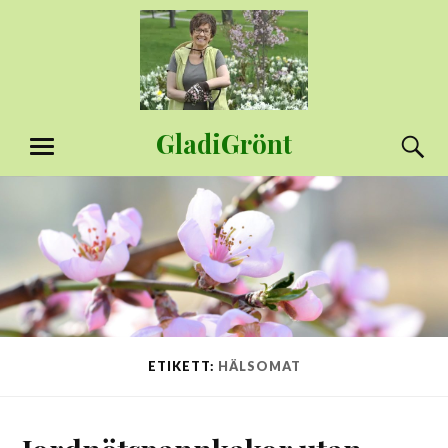
Hoppa
till
innehåll
GladiGrönt
S
MENY
ETIKETT:
HÄLSOMAT