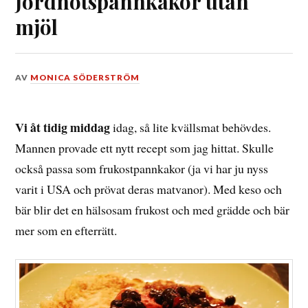
Jordnötspannkakor utan
mjöl
DEN
AV
MONICA SÖDERSTRÖM
6
NOVEMBER,
2015
Vi åt tidig middag
idag, så lite kvällsmat behövdes.
Mannen provade ett nytt recept som jag hittat. Skulle
också passa som frukostpannkakor (ja vi har ju nyss
varit i USA och prövat deras matvanor). Med keso och
bär blir det en hälsosam frukost och med grädde och bär
mer som en efterrätt.