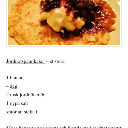
Jordnötspannkakor
4 st stora
1 banan
4 ägg
2 msk jordnötsmör
1 nypa salt
smör att steka i
Mosa bananen noggrannt och blanda med jordnötsmöret