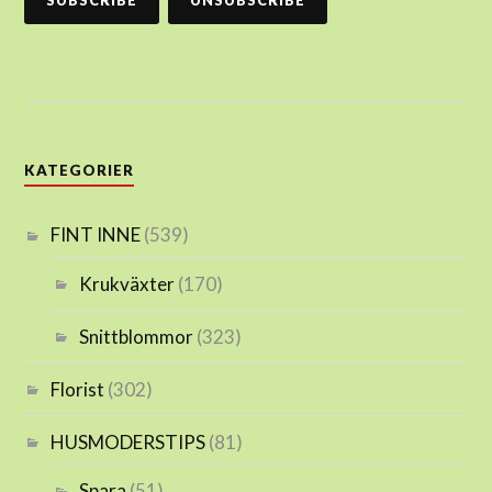
KATEGORIER
FINT INNE
(539)
Krukväxter
(170)
Snittblommor
(323)
Florist
(302)
HUSMODERSTIPS
(81)
Spara
(51)