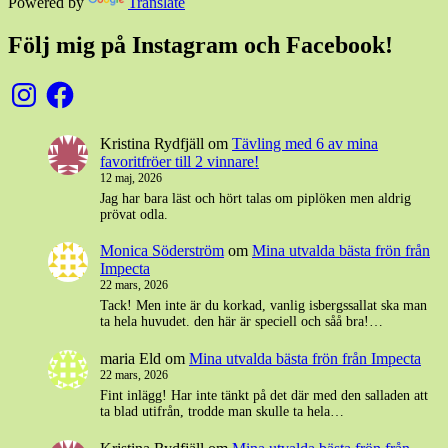
Powered by
Translate
Följ mig på Instagram och Facebook!
Instagram
Facebook
Kristina Rydfjäll
om
Tävling med 6 av mina
favoritfröer till 2 vinnare!
12 maj, 2026
Jag har bara läst och hört talas om piplöken men aldrig
prövat odla.
Monica Söderström
om
Mina utvalda bästa frön från
Impecta
22 mars, 2026
Tack! Men inte är du korkad, vanlig isbergssallat ska man
ta hela huvudet. den här är speciell och såå bra!…
maria Eld
om
Mina utvalda bästa frön från Impecta
22 mars, 2026
Fint inlägg! Har inte tänkt på det där med den salladen att
ta blad utifrån, trodde man skulle ta hela…