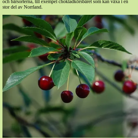
och bärsorterna, till exempel chokladkörsbäret som kan växa i en
stor del av Norrland.