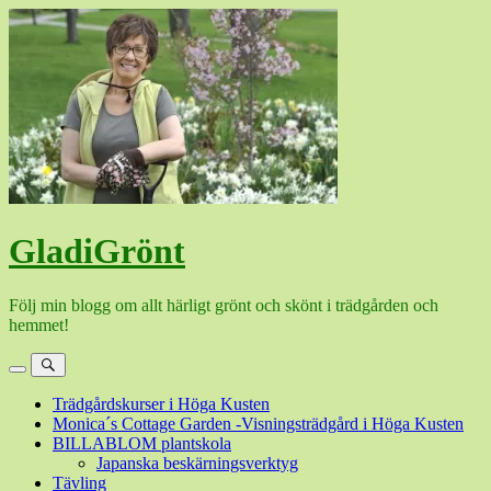
Hoppa
till
innehåll
GladiGrönt
Följ min blogg om allt härligt grönt och skönt i trädgården och
hemmet!
Meny
Sök
Trädgårdskurser i Höga Kusten
Monica´s Cottage Garden -Visningsträdgård i Höga Kusten
BILLABLOM plantskola
Japanska beskärningsverktyg
Tävling