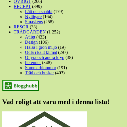
ÖVRIGT
(266)
RECEPT
(399)
Lätt och snabbt
(179)
Nyttigare
(164)
Smaskens
(258)
RESOR
(33)
TRÄDGÅRDEN
(1 252)
Ätligt
(433)
Design
(106)
Hälsa i grön miljö
(19)
Odla i kallt klimat
(297)
Ohyra och andra kryp
(38)
Perenner
(348)
Sommarblommor
(191)
Träd och buskar
(403)
Vad roligt att vara med i denna lista!