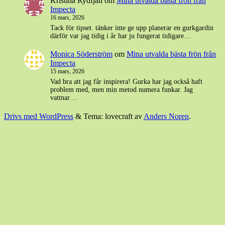
Kristina Rydfjäll
om
Mina utvalda bästa frön från
Impecta
16 mars, 2026
Tack för tipset. tänker inte ge upp planerar en gurkgardin
därför var jag tidig i år har ju fungerat tidigare…
Monica Söderström
om
Mina utvalda bästa frön från
Impecta
15 mars, 2026
Vad bra att jag får inspirera! Gurka har jag också haft
problem med, men min metod numera funkar. Jag
vattnar…
Drivs med WordPress
&
Tema: lovecraft av
Anders Noren
.