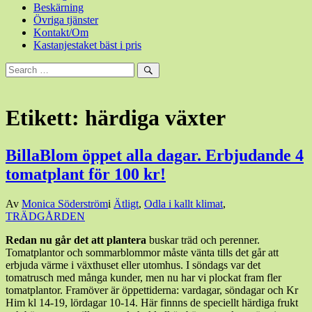
Beskärning
Övriga tjänster
Kontakt/Om
Kastanjestaket bäst i pris
Sök
efter:
Sök
Etikett:
härdiga växter
BillaBlom öppet alla dagar. Erbjudande 4
tomatplant för 100 kr!
Den
Av
Monica Söderström
i
Ätligt
,
Odla i kallt klimat
,
7
TRÄDGÅRDEN
maj,
Redan nu går det att plantera
buskar träd och perenner.
2015
7
Tomatplantor och sommarblommor måste vänta tills det går att
maj,
erbjuda värme i växthuset eller utomhus. I söndags var det
2015
tomatrusch med många kunder, men nu har vi plockat fram fler
tomatplantor. Framöver är öppettiderna: vardagar, söndagar och Kr
Him kl 14-19, lördagar 10-14. Här finnns de speciellt härdiga frukt