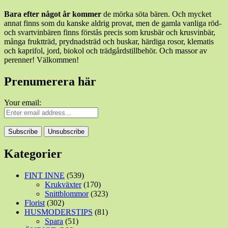
Bara efter något år kommer
de mörka söta bären. Och mycket
annat finns som du kanske aldrig provat, men de gamla vanliga röd-
och svartvinbären finns förstås precis som krusbär och krusvinbär,
många fruktträd, prydnadsträd och buskar, härdiga rosor, klematis
och kaprifol, jord, biokol och trädgårdstillbehör. Och massor av
perenner! Välkommen!
Prenumerera här
Your email:
Kategorier
FINT INNE
(539)
Krukväxter
(170)
Snittblommor
(323)
Florist
(302)
HUSMODERSTIPS
(81)
Spara
(51)