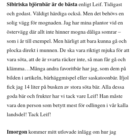
Sibiriska björnbär är de bästa
enligt Leif. Tidigast
och godast. Väldigt härdiga också. Men det behövs en
solig vägg för mognaden. Jag har mina plantor vid en
östervägg där allt inte hinner mogna dåliga somrar –
som i år till exempel. Men härligt att bara kunna gå och
plocka direkt i munnen. De ska vara riktigt mjuka för att
vara söta, att de är svarta räcker inte, så man får gå och
klämma…Många andra favoritbär har jag, som dem på
bilden i artikeln, bärhäggmispel eller saskatoonbär. Ifjol
fick jag 14 liter på busken av stora söta bär. Alla dessa
goda bär och frukter har vi tack vare Leif! Han måste
vara den person som betytt mest för odlingen i vår kalla
landsdel! Tack Leif!
Imorgon
kommer mitt utlovade inlägg om hur jag