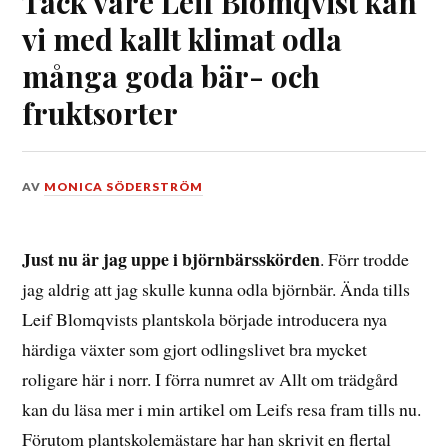
Tack vare Leif Blomqvist kan
vi med kallt klimat odla
många goda bär- och
fruktsorter
DEN
AV
MONICA SÖDERSTRÖM
1
OKTOBER,
2019
Just nu är jag uppe i björnbärsskörden
. Förr trodde
jag aldrig att jag skulle kunna odla björnbär. Ända tills
Leif Blomqvists plantskola började introducera nya
härdiga växter som gjort odlingslivet bra mycket
roligare här i norr. I förra numret av Allt om trädgård
kan du läsa mer i min artikel om Leifs resa fram tills nu.
Förutom plantskolemästare har han skrivit en flertal