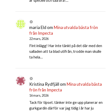
är speciell och såå bra!…
maria Eld
om
Mina utvalda bästa frön
från Impecta
22 mars, 2026
Fint inlägg! Har inte tänkt på det där med den
salladen att ta blad utifrån, trodde man skulle
ta hela…
Kristina Rydfjäll
om
Mina utvalda bästa
frön från Impecta
16 mars, 2026
Tack för tipset. tänker inte ge upp planerar en
gurkgardin därför var jag tidig i år har ju