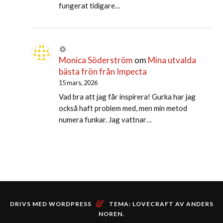
fungerat tidigare…
Monica Söderström
om
Mina utvalda
bästa frön från Impecta
15 mars, 2026
Vad bra att jag får inspirera! Gurka har jag
också haft problem med, men min metod
numera funkar. Jag vattnar…
&
DRIVS MED WORDPRESS
TEMA: LOVECRAFT AV
ANDERS
NOREN
.