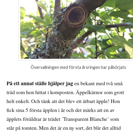
Övervallningen med första årsringen har påbörjats
På ett annat ställe hjälper jag
en bekant med två små
träd som hon hittat i komposten. Äppelkärnor som grott
helt enkelt. Och tänk att det blev ett ätbart äpple! Hon
fick sina 5 första äpplen i år och det märks att en av
äpplets föräldrar är trädet ´Transparent Blanche´ som
står på tomten. Men det är en ny sort, det blir det alltid