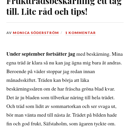
Fruktträdsbeskärning ett tag
till. Lite råd och tips!
DEN
AV
MONICA SÖDERSTRÖM
1 KOMMENTAR
11
SEPTEMBER,
2018
Under september fortsätter jag
med beskärning. Mina
egna träd är klara så nu kan jag ägna mig bara åt andras.
Beroende på väder stoppar jag redan innan
månadsskiftet. Träden kan börja att läka
beskärningssåren om de har fräscha gröna blad kvar.
Det är ju bladen som tillverkar näring till hela trädet.
Och träd som lidit av sommartorkan och ser svaga ut,
bör man vänta med till nästa år. Trädet på bilden hade
fin och god frukt, Säfstaholm, som ägaren tyckte om.