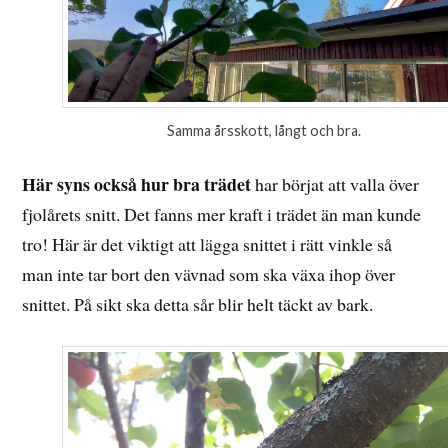
Samma årsskott, långt och bra.
Här syns också hur bra trädet
har börjat att valla över
fjolårets snitt. Det fanns mer kraft i trädet än man kunde
tro! Här är det viktigt att lägga snittet i rätt vinkle så
man inte tar bort den vävnad som ska växa ihop över
snittet. På sikt ska detta sår blir helt täckt av bark.