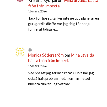
Kristina Rydfjäll
om
Mina utvalda bästa
frön från Impecta
16 mars, 2026
Tack för tipset. tänker inte ge upp planerar en
gurkgardin därför var jag tidig i år har ju
fungerat tidigare…
Monica Söderström
om
Mina utvalda
bästa frön från Impecta
15 mars, 2026
Vad bra att jag får inspirera! Gurka har jag
också haft problem med, men min metod
numera funkar. Jag vattnar…