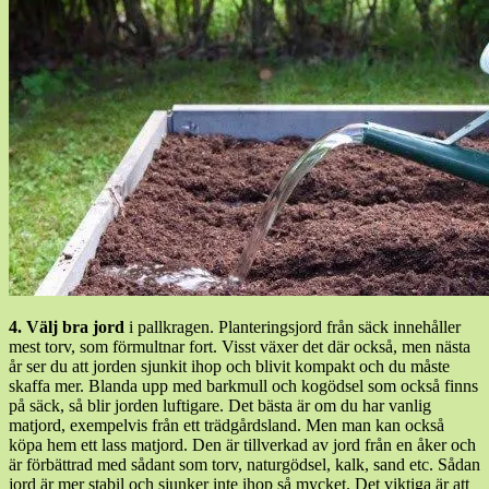
4.
Välj bra jord
i pallkragen. Planteringsjord från säck innehåller
mest torv, som förmultnar fort. Visst växer det där också, men nästa
år ser du att jorden sjunkit ihop och blivit kompakt och du måste
skaffa mer. Blanda upp med barkmull och kogödsel som också finns
på säck, så blir jorden luftigare. Det bästa är om du har vanlig
matjord, exempelvis från ett trädgårdsland. Men man kan också
köpa hem ett lass matjord. Den är tillverkad av jord från en åker och
är förbättrad med sådant som torv, naturgödsel, kalk, sand etc. Sådan
jord är mer stabil och sjunker inte ihop så mycket. Det viktiga är att