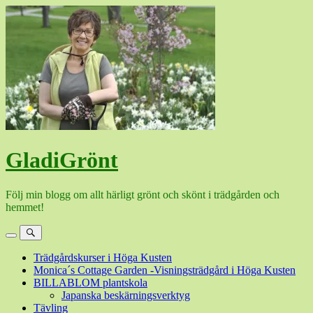
Hoppa
till
innehåll
GladiGrönt
Följ min blogg om allt härligt grönt och skönt i trädgården och
hemmet!
Meny
Sök
Trädgårdskurser i Höga Kusten
Monica´s Cottage Garden -Visningsträdgård i Höga Kusten
BILLABLOM plantskola
Japanska beskärningsverktyg
Tävling