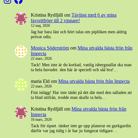
Kristina Rydfjäll
om
Tävling med 6 av mina
favoritfröer till 2 vinnare!
12 maj, 2026
Jag har bara läst och hört talas om piplöken men aldrig
prövat odla.
Monica Söderström
om
Mina utvalda bästa frön från
Impecta
22 mars, 2026
Tack! Men inte är du korkad, vanlig isbergssallat ska man
ta hela huvudet. den här är speciell och såå bra!…
maria Eld
om
Mina utvalda bästa frön från Impecta
22 mars, 2026
Fint inlägg! Har inte tänkt på det där med den salladen att
ta blad utifrån, trodde man skulle ta hela…
Kristina Rydfjäll
om
Mina utvalda bästa frön från
Impecta
16 mars, 2026
Tack för tipset. tänker inte ge upp planerar en gurkgardin
därför var jag tidig i år har ju fungerat tidigare…