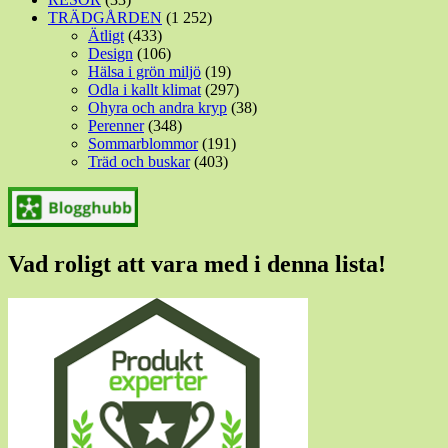
TRÄDGÅRDEN
(1 252)
Ätligt
(433)
Design
(106)
Hälsa i grön miljö
(19)
Odla i kallt klimat
(297)
Ohyra och andra kryp
(38)
Perenner
(348)
Sommarblommor
(191)
Träd och buskar
(403)
Vad roligt att vara med i denna lista!