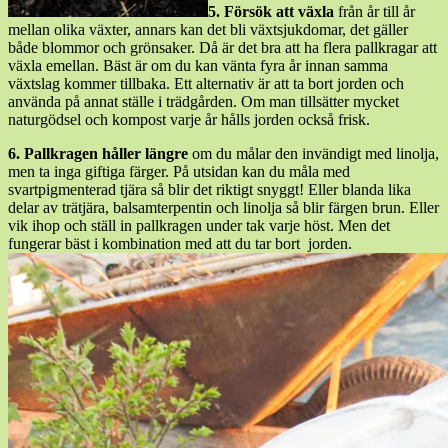
5. Försök att växla
från år till år
mellan olika växter, annars kan det bli växtsjukdomar, det gäller
både blommor och grönsaker. Då är det bra att ha flera pallkragar att
växla emellan. Bäst är om du kan vänta fyra år innan samma
växtslag kommer tillbaka. Ett alternativ är att ta bort jorden och
använda på annat ställe i trädgården. Om man tillsätter mycket
naturgödsel och kompost varje år hålls jorden också frisk.
6. Pallkragen håller längre
om du målar den invändigt med linolja,
men ta inga giftiga färger. På utsidan kan du måla med
svartpigmenterad tjära så blir det riktigt snyggt! Eller blanda lika
delar av trätjära, balsamterpentin och linolja så blir färgen brun. Eller
vik ihop och ställ in pallkragen under tak varje höst. Men det
fungerar bäst i kombination med att du tar bort jorden.