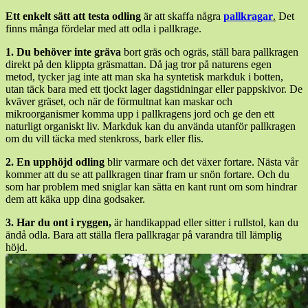
Ett enkelt sätt att testa odling
är att skaffa några
pallkragar
.
Det
finns många fördelar med att odla i pallkrage.
1. Du behöver inte gräva
bort gräs och ogräs, ställ bara pallkragen
direkt på den klippta gräsmattan. Då jag tror på naturens egen
metod, tycker jag inte att man ska ha syntetisk markduk i botten,
utan täck bara med ett tjockt lager dagstidningar eller pappskivor. De
kväver gräset, och när de förmultnat kan maskar och
mikroorganismer komma upp i pallkragens jord och ge den ett
naturligt organiskt liv. Markduk kan du använda utanför pallkragen
om du vill täcka med stenkross, bark eller flis.
2. En upphöjd odling
blir varmare och det växer fortare. Nästa vår
kommer att du se att pallkragen tinar fram ur snön fortare. Och du
som har problem med sniglar kan sätta en kant runt om som hindrar
dem att käka upp dina godsaker.
3. Har du ont i ryggen,
är handikappad eller sitter i rullstol, kan du
ändå odla. Bara att ställa flera pallkragar på varandra till lämplig
höjd.