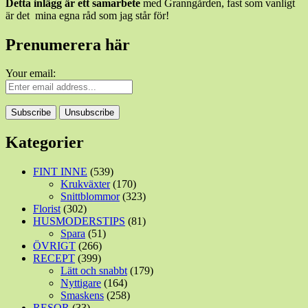
Detta inlägg är ett samarbete
med Granngården, fast som vanligt
är det mina egna råd som jag står för!
Prenumerera här
Your email:
Kategorier
FINT INNE
(539)
Krukväxter
(170)
Snittblommor
(323)
Florist
(302)
HUSMODERSTIPS
(81)
Spara
(51)
ÖVRIGT
(266)
RECEPT
(399)
Lätt och snabbt
(179)
Nyttigare
(164)
Smaskens
(258)
RESOR
(33)