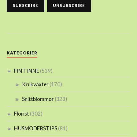
KATEGORIER
FINT INNE
(539)
Krukväxter
(170)
Snittblommor
(323)
Florist
(302)
HUSMODERSTIPS
(81)