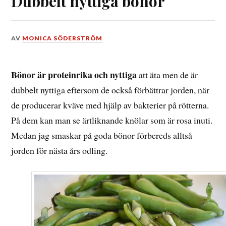
Dubbelt nyttiga bönor
DEN
AV
MONICA SÖDERSTRÖM
19
SEPTEMBER,
2018
Bönor är proteinrika och nyttiga
att äta men de är
dubbelt nyttiga eftersom de också förbättrar jorden, när
de producerar kväve med hjälp av bakterier på rötterna.
På dem kan man se ärtliknande knölar som är rosa inuti.
Medan jag smaskar på goda bönor förbereds alltså
jorden för nästa års odling.