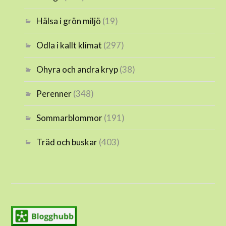
Hälsa i grön miljö
(19)
Odla i kallt klimat
(297)
Ohyra och andra kryp
(38)
Perenner
(348)
Sommarblommor
(191)
Träd och buskar
(403)