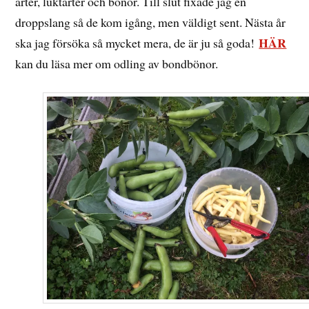
ärter, luktärter och bönor. Till slut fixade jag en
droppslang så de kom igång, men väldigt sent. Nästa år
HÄR
ska jag försöka så mycket mera, de är ju så goda!
kan du läsa mer om odling av bondbönor.