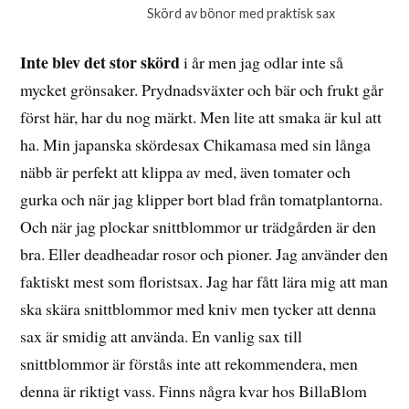
Skörd av bönor med praktisk sax
Inte blev det stor skörd
i år men jag odlar inte så
mycket grönsaker. Prydnadsväxter och bär och frukt går
först här, har du nog märkt. Men lite att smaka är kul att
ha. Min japanska skördesax Chikamasa med sin långa
näbb är perfekt att klippa av med, även tomater och
gurka och när jag klipper bort blad från tomatplantorna.
Och när jag plockar snittblommor ur trädgården är den
bra. Eller deadheadar rosor och pioner. Jag använder den
faktiskt mest som floristsax. Jag har fått lära mig att man
ska skära snittblommor med kniv men tycker att denna
sax är smidig att använda. En vanlig sax till
snittblommor är förstås inte att rekommendera, men
denna är riktigt vass. Finns några kvar hos BillaBlom