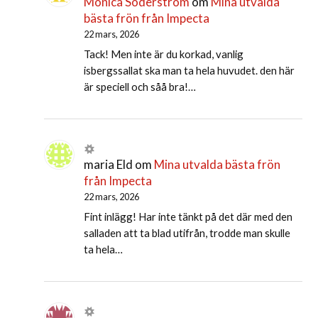
Monica Söderström
om
Mina utvalda
bästa frön från Impecta
22 mars, 2026
Tack! Men inte är du korkad, vanlig
isbergssallat ska man ta hela huvudet. den här
är speciell och såå bra!…
maria Eld
om
Mina utvalda bästa frön
från Impecta
22 mars, 2026
Fint inlägg! Har inte tänkt på det där med den
salladen att ta blad utifrån, trodde man skulle
ta hela…