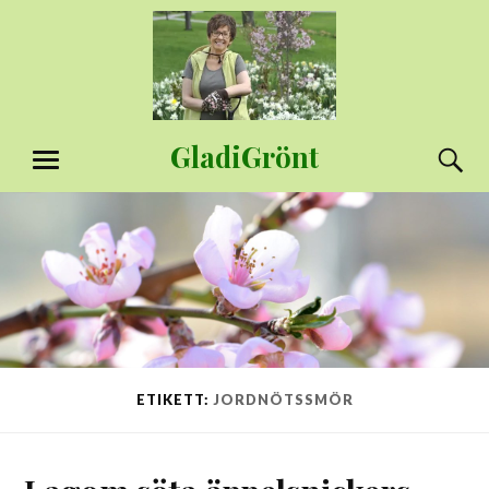
Hoppa
till
innehåll
GladiGrönt
S
MENY
ETIKETT:
JORDNÖTSSMÖR