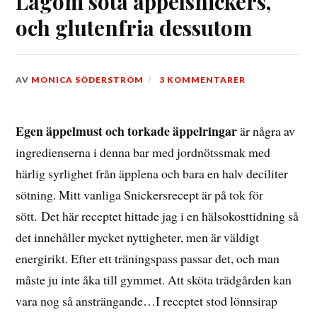
Lagom söta äppelsnickers,
och glutenfria dessutom
DEN
AV
MONICA SÖDERSTRÖM
3 KOMMENTARER
12
OKTOBER,
2016
Egen äppelmust och torkade äppelringar
är några av
ingredienserna i denna bar med jordnötssmak med
härlig syrlighet från äpplena och bara en halv deciliter
sötning. Mitt vanliga Snickersrecept är på tok för
sött. Det här receptet hittade jag i en hälsokosttidning så
det innehåller mycket nyttigheter, men är väldigt
energirikt. Efter ett träningspass passar det, och man
måste ju inte åka till gymmet. Att sköta trädgården kan
vara nog så ansträngande…I receptet stod lönnsirap