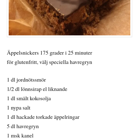
Äppelsnickers 175 grader i 25 minuter
för glutenfritt, välj speciella havregryn
1 dl jordnötssmör
1/2 dl lönnsirap el liknande
1 dl smält kokosolja
1 nypa salt
1 dl hackade torkade äppelringar
5 dl havregryn
1 msk kanel