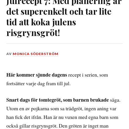
Julrecept 7: Med planering är
det superenkelt och tar lite
tid att koka julens
risgrynsgröt!
DEN
AV
MONICA SÖDERSTRÖM
7
DECEMBER,
2021
Här kommer sjunde dagens
recept i serien, som
fortsätter varje dag fram till jul.
Snart dags för tomtegröt, som barnen brukade
säga.
Utom en av pojkarna som sa trädgröt, ingen aning var
han fick det ifrån. Han är nu vuxen med egna barn som
också gillar risgrynsgröt. Den gröten är inget man