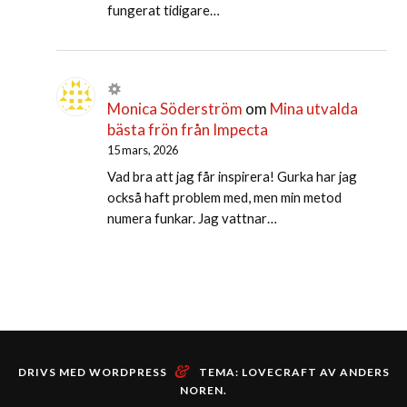
fungerat tidigare…
Monica Söderström
om
Mina utvalda
bästa frön från Impecta
15 mars, 2026
Vad bra att jag får inspirera! Gurka har jag
också haft problem med, men min metod
numera funkar. Jag vattnar…
&
DRIVS MED WORDPRESS
TEMA: LOVECRAFT AV
ANDERS
NOREN
.