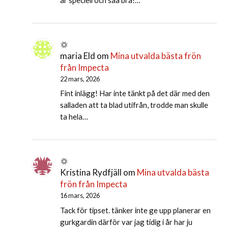
är speciell och såå bra!…
maria Eld
om
Mina utvalda bästa frön
från Impecta
22 mars, 2026
Fint inlägg! Har inte tänkt på det där med den
salladen att ta blad utifrån, trodde man skulle
ta hela…
Kristina Rydfjäll
om
Mina utvalda bästa
frön från Impecta
16 mars, 2026
Tack för tipset. tänker inte ge upp planerar en
gurkgardin därför var jag tidig i år har ju