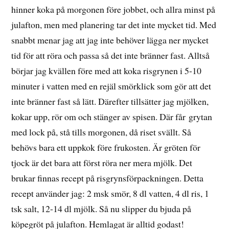
hinner koka på morgonen före jobbet, och allra minst på
julafton, men med planering tar det inte mycket tid. Med
snabbt menar jag att jag inte behöver lägga ner mycket
tid för att röra och passa så det inte bränner fast. Alltså
börjar jag kvällen före med att koka risgrynen i 5-10
minuter i vatten med en rejäl smörklick som gör att det
inte bränner fast så lätt. Därefter tillsätter jag mjölken,
kokar upp, rör om och stänger av spisen. Där får grytan
med lock på, stå tills morgonen, då riset svällt. Så
behövs bara ett uppkok före frukosten. Är gröten för
tjock är det bara att först röra ner mera mjölk. Det
brukar finnas recept på risgrynsförpackningen. Detta
recept använder jag: 2 msk smör, 8 dl vatten, 4 dl ris, 1
tsk salt, 12-14 dl mjölk. Så nu slipper du bjuda på
köpegröt på julafton. Hemlagat är alltid godast!