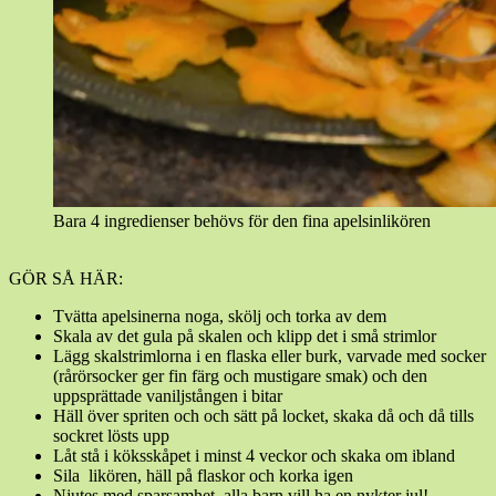
Bara 4 ingredienser behövs för den fina apelsinlikören
GÖR SÅ HÄR:
Tvätta apelsinerna noga, skölj och torka av dem
Skala av det gula på skalen och klipp det i små strimlor
Lägg skalstrimlorna i en flaska eller burk, varvade med socker
(rårörsocker ger fin färg och mustigare smak) och den
uppsprättade vaniljstången i bitar
Häll över spriten och och sätt på locket, skaka då och då tills
sockret lösts upp
Låt stå i köksskåpet i minst 4 veckor och skaka om ibland
Sila likören, häll på flaskor och korka igen
Njutes med sparsamhet, alla barn vill ha en nykter jul!