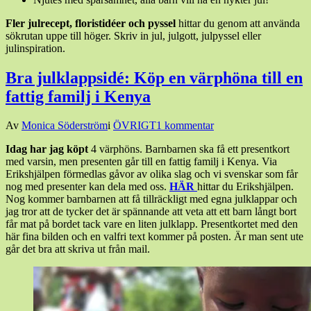
Fler julrecept, floristidéer och pyssel
hittar du genom att använda
sökrutan uppe till höger. Skriv in jul, julgott, julpyssel eller
julinspiration.
Bra julklappsidé: Köp en värphöna till en
fattig familj i Kenya
Den
Av
Monica Söderström
i
ÖVRIGT
1 kommentar
19
Idag har jag köpt
4 värphöns. Barnbarnen ska få ett presentkort
december,
med varsin, men presenten går till en fattig familj i Kenya. Via
2016
Erikshjälpen förmedlas gåvor av olika slag och vi svenskar som får
nog med presenter kan dela med oss.
HÄR
hittar du Erikshjälpen.
Nog kommer barnbarnen att få tillräckligt med egna julklappar och
jag tror att de tycker det är spännande att veta att ett barn långt bort
får mat på bordet tack vare en liten julklapp. Presentkortet med den
här fina bilden och en valfri text kommer på posten. Är man sent ute
går det bra att skriva ut från mail.