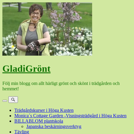
Hoppa
till
innehåll
GladiGrönt
Följ min blogg om allt härligt grönt och skönt i trädgården och
hemmet!
Meny
Sök
Trädgårdskurser i Höga Kusten
Monica´s Cottage Garden -Visningsträdgård i Höga Kusten
BILLABLOM plantskola
Japanska beskärningsverktyg
Tävling