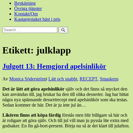
Beskärning
Övriga tjänster
Kontakt/Om
Kastanjestaket bäst i pris
Sök
efter:
Sök
Etikett:
julklapp
Julgott 13: Hemgjord apelsinlikör
Den
Av
Monica Söderström
i
Lätt och snabbt
,
RECEPT
,
Smaskens
25
Det är lätt att göra apelsinlikör
själv och det finns så mycket den
november,
kan användas till, jag brukar ha den till olika desserter. Jag har hittat
2018
25
några nya spännande dessertrecept med apelsinlikör som ska testas.
november,
Sedan kommer de här. Det är ju inte jul än…
2018
Likören finns att köpa färdig
förstås men blir billigare så här och
är roligare att göra själv. Och till jul vill man ju pyssla lite extra med
godsaker. En fin gå-bort-present. Börja nu så är det klart till julafton.