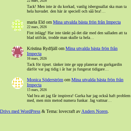
22 mars, 2026
Tack! Men inte är du korkad, vanlig isbergssallat ska man ta
hela huvudet. den här är speciell och såå bra!…
maria Eld
om
Mina utvalda bästa frön från Impecta
22 mars, 2026
Fint inlägg! Har inte tänkt på det där med den salladen att ta
blad utifrån, trodde man skulle ta hela…
Kristina Rydfjäll
om
Mina utvalda bästa frön från
Impecta
16 mars, 2026
Tack för tipset. tänker inte ge upp planerar en gurkgardin
därför var jag tidig i år har ju fungerat tidigare…
Monica Söderström
om
Mina utvalda bästa frön från
Impecta
15 mars, 2026
Vad bra att jag får inspirera! Gurka har jag också haft problem
med, men min metod numera funkar. Jag vattnar…
Drivs med WordPress
&
Tema: lovecraft av
Anders Noren
.