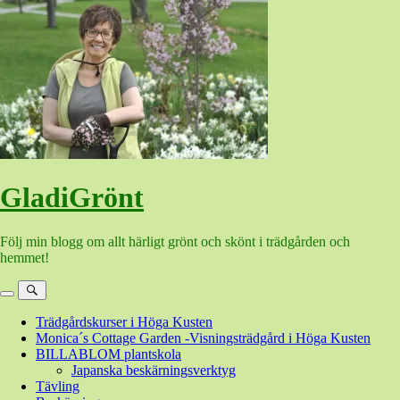
Hoppa
till
innehåll
GladiGrönt
Följ min blogg om allt härligt grönt och skönt i trädgården och
hemmet!
Meny
Sök
Trädgårdskurser i Höga Kusten
Monica´s Cottage Garden -Visningsträdgård i Höga Kusten
BILLABLOM plantskola
Japanska beskärningsverktyg
Tävling