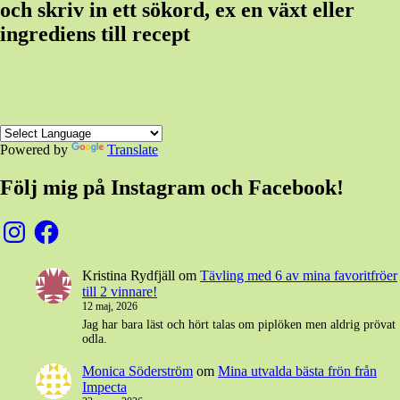
och skriv in ett sökord, ex en växt eller
ingrediens till recept
Powered by
Translate
Följ mig på Instagram och Facebook!
Instagram
Facebook
Kristina Rydfjäll
om
Tävling med 6 av mina favoritfröer
till 2 vinnare!
12 maj, 2026
Jag har bara läst och hört talas om piplöken men aldrig prövat
odla.
Monica Söderström
om
Mina utvalda bästa frön från
Impecta