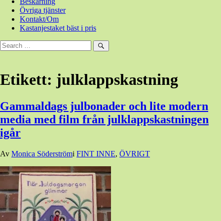
Beskärning
Övriga tjänster
Kontakt/Om
Kastanjestaket bäst i pris
Sök
efter:
Sök
Etikett:
julklappskastning
Gammaldags julbonader och lite modern
media med film från julklappskastningen
igår
Den
Av
Monica Söderström
i
FINT INNE
,
ÖVRIGT
25
december,
2016