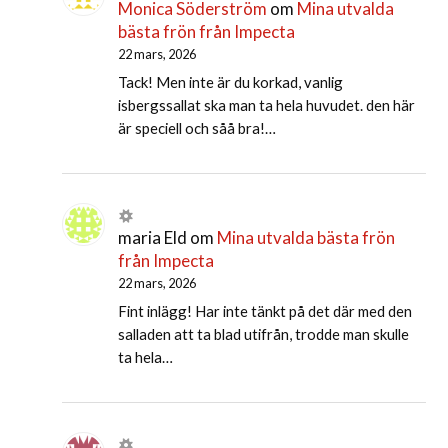
Monica Söderström
om
Mina utvalda
bästa frön från Impecta
22 mars, 2026
Tack! Men inte är du korkad, vanlig
isbergssallat ska man ta hela huvudet. den här
är speciell och såå bra!…
maria Eld
om
Mina utvalda bästa frön
från Impecta
22 mars, 2026
Fint inlägg! Har inte tänkt på det där med den
salladen att ta blad utifrån, trodde man skulle
ta hela…