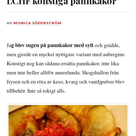
LCHF konstiga pannkakor
DEN
AV
MONICA SÖDERSTRÖM
14
JANUARI,
2015
g blev sugen på pannkakor med sylt
Ja
och grädde,
men gjorde en mycket nyttigare variant med aubergine.
Konstigt nog kan sådana ersätta pannkakor, inte lika
men inte heller alltför annorlunda. Skogshallon från
frysen och en röra av keso, kvarg och vaniljpulver blev
tillbehör. Inte så tokigt alls.