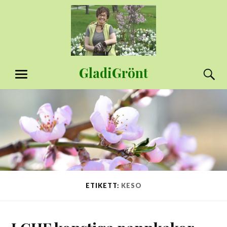
Hoppa
till
innehåll
GladiGrönt
S
MENY
ETIKETT:
KESO