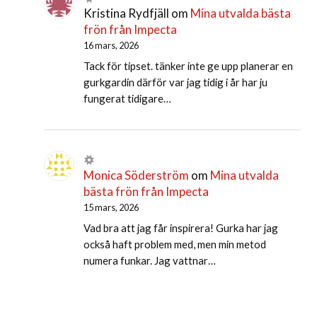
Kristina Rydfjäll
om
Mina utvalda bästa
frön från Impecta
16 mars, 2026
Tack för tipset. tänker inte ge upp planerar en
gurkgardin därför var jag tidig i år har ju
fungerat tidigare…
Monica Söderström
om
Mina utvalda
bästa frön från Impecta
15 mars, 2026
Vad bra att jag får inspirera! Gurka har jag
också haft problem med, men min metod
numera funkar. Jag vattnar…