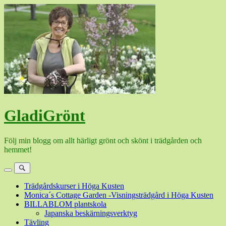
Hoppa
till
innehåll
GladiGrönt
Följ min blogg om allt härligt grönt och skönt i trädgården och
hemmet!
Meny
Sök
Trädgårdskurser i Höga Kusten
Monica´s Cottage Garden -Visningsträdgård i Höga Kusten
BILLABLOM plantskola
Japanska beskärningsverktyg
Tävling