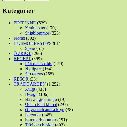
Kategorier
FINT INNE
(539)
Krukväxter
(170)
Snittblommor
(323)
Florist
(302)
HUSMODERSTIPS
(81)
Spara
(51)
ÖVRIGT
(266)
RECEPT
(399)
Lätt och snabbt
(179)
Nyttigare
(164)
Smaskens
(258)
RESOR
(33)
TRÄDGÅRDEN
(1 252)
Ätligt
(433)
Design
(106)
Hälsa i grön miljö
(19)
Odla i kallt klimat
(297)
Ohyra och andra kryp
(38)
Perenner
(348)
Sommarblommor
(191)
Träd och buskar
(403)