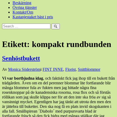
Beskärning
Övriga tjänster
Kontakt/Om
Kastanjestaket bäst i pris
Sök
efter:
Sök
Etikett:
kompakt rundbunden
Senhöstbukett
Den
Av
Monica Söderström
i
FINT INNE
,
Florist
,
Snittblommor
18
Vi var bortbjudna idag
, och faktiskt fick jag ihop till en bukett från
oktober,
trädgården. Även om en del perenner blommar lite fortfarande blir
2015
18
många blommor fula av fukten men jag hittade några fina
oktober,
rosenknoppar på de kanadensiska rosorna, rosa flox och så förstås
2015
röllikan som jag skulle klippa ner för att den inte ska fröa av sig så
vansinnigt mycket. Egentligen har jag tänkt att utrota den men den
är jättebra till buketter. Den ska nog få en plats invid skogskanten i
alla fall. Smällspirean ´Diabolo´ med purpursvarta blad är
fortfarande fräsch så den fick bidra med många stjälkar där jag