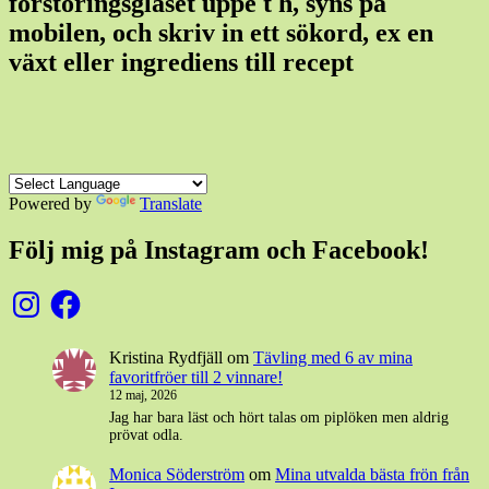
förstoringsglaset uppe t h, syns på
mobilen, och skriv in ett sökord, ex en
växt eller ingrediens till recept
Powered by
Translate
Följ mig på Instagram och Facebook!
Instagram
Facebook
Kristina Rydfjäll
om
Tävling med 6 av mina
favoritfröer till 2 vinnare!
12 maj, 2026
Jag har bara läst och hört talas om piplöken men aldrig
prövat odla.
Monica Söderström
om
Mina utvalda bästa frön från